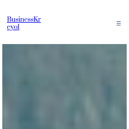
Skip
to
BusinessKr
content
eyol