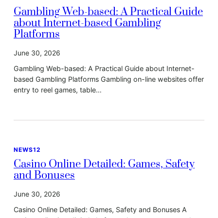
Gambling Web-based: A Practical Guide
about Internet-based Gambling
Platforms
June 30, 2026
Gambling Web-based: A Practical Guide about Internet-
based Gambling Platforms Gambling on-line websites offer
entry to reel games, table…
NEWS12
Casino Online Detailed: Games, Safety
and Bonuses
June 30, 2026
Casino Online Detailed: Games, Safety and Bonuses A