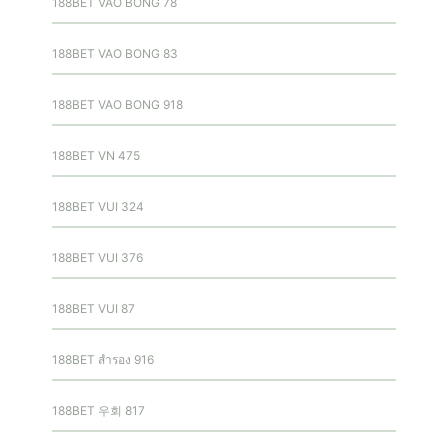
188BET VAO BONG 78
188BET VAO BONG 83
188BET VAO BONG 918
188BET VN 475
188BET VUI 324
188BET VUI 376
188BET VUI 87
188BET สํารอง 916
188BET 우회 817