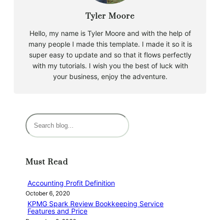
Tyler Moore
Hello, my name is Tyler Moore and with the help of
many people I made this template. I made it so it is
super easy to update and so that it flows perfectly
with my tutorials. I wish you the best of luck with
your business, enjoy the adventure.
S
e
a
r
Must Read
c
h
Accounting Profit Definition
October 6, 2020
KPMG Spark Review Bookkeeping Service
Features and Price