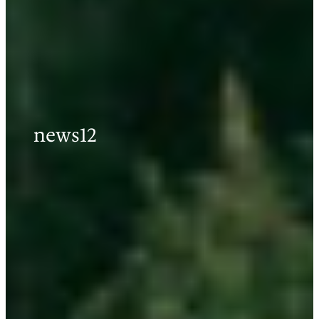
news12