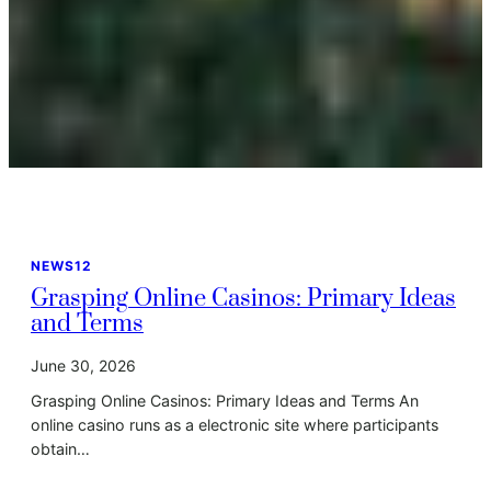
NEWS12
Grasping Online Casinos: Primary Ideas
and Terms
June 30, 2026
Grasping Online Casinos: Primary Ideas and Terms An
online casino runs as a electronic site where participants
obtain…