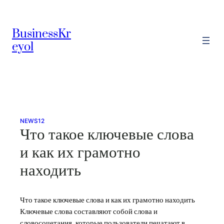
Skip
to
BusinessKr
content
eyol
NEWS12
Что такое ключевые слова
и как их грамотно
находить
Что такое ключевые слова и как их грамотно находить
Ключевые слова составляют собой слова и
словосочетания, которые пользователи печатают в