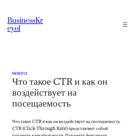
Skip
to
BusinessKr
content
eyol
NEWS12
Что такое CTR и как он
воздействует на
посещаемость
Что такое CTR и как он воздействует на посещаемость
CTR (Click-Through Rate) представляет собой
параметр кликабельности. Параметр фиксирует