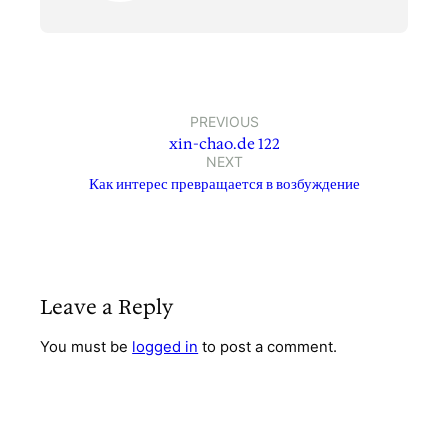
PREVIOUS
xin-chao.de 122
NEXT
Как интерес превращается в возбуждение
Leave a Reply
You must be
logged in
to post a comment.