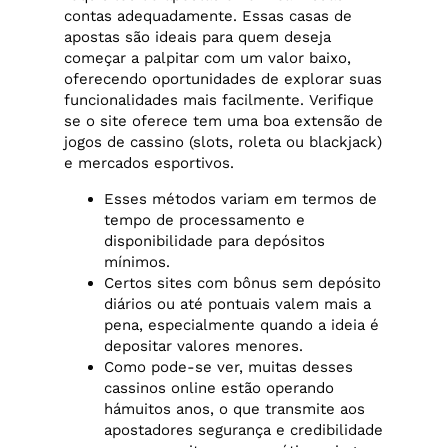
contas adequadamente. Essas casas de
apostas são ideais para quem deseja
começar a palpitar com um valor baixo,
oferecendo oportunidades de explorar suas
funcionalidades mais facilmente. Verifique
se o site oferece tem uma boa extensão de
jogos de cassino (slots, roleta ou blackjack)
e mercados esportivos.
Esses métodos variam em termos de
tempo de processamento e
disponibilidade para depósitos
mínimos.
Certos sites com bônus sem depósito
diários ou até pontuais valem mais a
pena, especialmente quando a ideia é
depositar valores menores.
Como pode-se ver, muitas desses
cassinos online estão operando
hámuitos anos, o que transmite aos
apostadores segurança e credibilidade