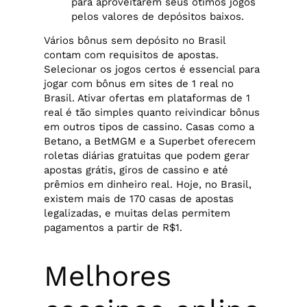
para aproveitarem seus ótimos jogos
pelos valores de depósitos baixos.
Vários bônus sem depósito no Brasil
contam com requisitos de apostas.
Selecionar os jogos certos é essencial para
jogar com bônus em sites de 1 real no
Brasil. Ativar ofertas em plataformas de 1
real é tão simples quanto reivindicar bônus
em outros tipos de cassino. Casas como a
Betano, a BetMGM e a Superbet oferecem
roletas diárias gratuitas que podem gerar
apostas grátis, giros de cassino e até
prêmios em dinheiro real. Hoje, no Brasil,
existem mais de 170 casas de apostas
legalizadas, e muitas delas permitem
pagamentos a partir de R$1.
Melhores