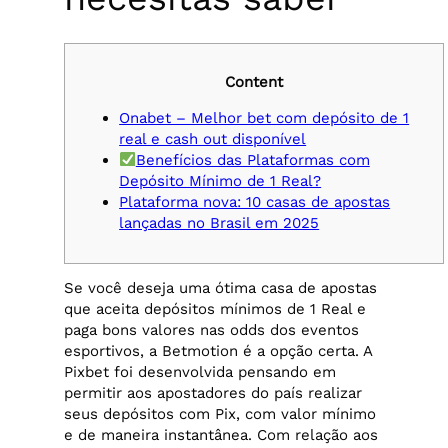
Content
Onabet – Melhor bet com depósito de 1
real e cash out disponível
Benefícios das Plataformas com
Depósito Mínimo de 1 Real?
Plataforma nova: 10 casas de apostas
lançadas no Brasil em 2025
Se você deseja uma ótima casa de apostas
que aceita depósitos mínimos de 1 Real e
paga bons valores nas odds dos eventos
esportivos, a Betmotion é a opção certa. A
Pixbet foi desenvolvida pensando em
permitir aos apostadores do país realizar
seus depósitos com Pix, com valor mínimo
e de maneira instantânea. Com relação aos