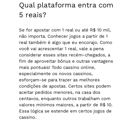
Qual plataforma entra com
5 reais?
Se for apostar com 1 real ou até R$ 10 mil,
não importa. Conhecer jogos a partir de 1
real também é algo que eu encorajo. Como
você vai acrescentar 1 real, vale a pena
considerar esses sites recém-chegados, a
fim de aproveitar bônus e outras vantagens
mais pontuais! Todo cassino online,
especialmente os novos cassinos,
esforçam-se para trazer as melhores
condições de apostas. Certos sites podem
aceitar pedidos menores, na casa dos
centavos, enquanto outros trabalham com
valores mínimos maiores, a partir de R$ 10.
Essa lógica se estende em certos jogos de
cassino.