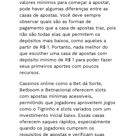
valores mínimos para começar a apostar,
pode haver algumas diferenças entre as
casas de apostas. Você deve sempre
observar quais são as formas de
pagamento que a casa de apostas traz, pois
não são todas elas que permitem os
depósitos mais baixos, como aqueles a
partir de R$ 1. Portanto, nada melhor do
que escolher uma casa de apostas com
depósito mínimo de R$ 1 para poder fazer
seus primeiros aportes com poucos
recursos.
Cassinos online como a Bet dá Sorte,
Betboom e Betnacional oferecem slots
com apostas mínimas acessíveis,
permitindo que jogadores aproveitem jogos
como o Tigrinho e slots variados com um
investimento inicial baixo. Essas casas
oferecem saques rápidos, especialmente
quando os jogadores cumprem os
requisitos de apostas e verificam suas