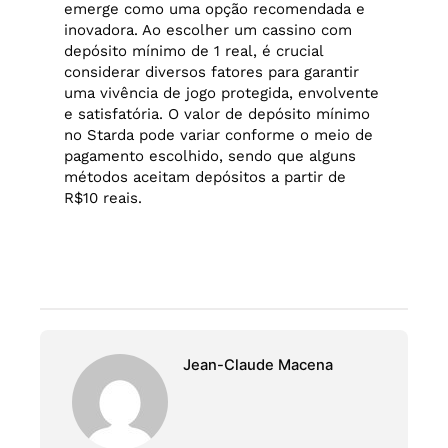
emerge como uma opção recomendada e
inovadora. Ao escolher um cassino com
depósito mínimo de 1 real, é crucial
considerar diversos fatores para garantir
uma vivência de jogo protegida, envolvente
e satisfatória. O valor de depósito mínimo
no Starda pode variar conforme o meio de
pagamento escolhido, sendo que alguns
métodos aceitam depósitos a partir de
R$10 reais.
Jean-Claude Macena