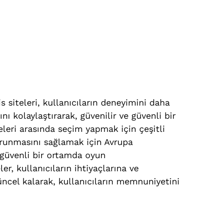
 siteleri, kullanıcıların deneyimini daha
nı kolaylaştırarak, güvenilir ve güvenli bir
eleri arasında seçim yapmak için çeşitli
 korunmasını sağlamak için Avrupa
n güvenli bir ortamda oyun
r, kullanıcıların ihtiyaçlarına ve
üncel kalarak, kullanıcıların memnuniyetini