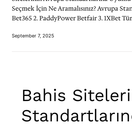
Seçmek İçin Ne Aramalısınız? Avrupa Standa
Bet365 2. PaddyPower Betfair 3. 1XBet Tü
September 7, 2025
Bahis Siteler
Standartların