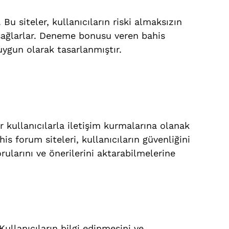
Bu siteler, kullanıcıların riski almaksızın
 sağlarlar. Deneme bonusu veren bahis
 uygun olarak tasarlanmıştır.
r kullanıcılarla iletişim kurmalarına olanak
his forum siteleri, kullanıcıların güvenliğini
rularını ve önerilerini aktarabilmelerine
Kullanıcıların bilgi edinmesini ve