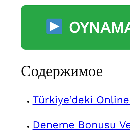
OYNAM
Содержимое
Türkiye’deki Onlin
Deneme Bonusu Ver