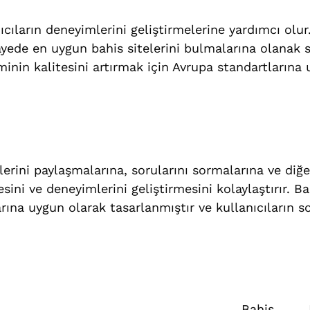
ıların deneyimlerini geliştirmelerine yardımcı olur. 
ayede en uygun bahis sitelerini bulmalarına olanak
yiminin kalitesini artırmak için Avrupa standartlarına
lerini paylaşmalarına, sorularını sormalarına ve diğe
esini ve deneyimlerini geliştirmesini kolaylaştırır. Ba
ına uygun olarak tasarlanmıştır ve kullanıcıların so
Bahis