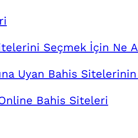
ri
itelerini Seçmek İçin Ne A
na Uyan Bahis Sitelerinin 
Online Bahis Siteleri