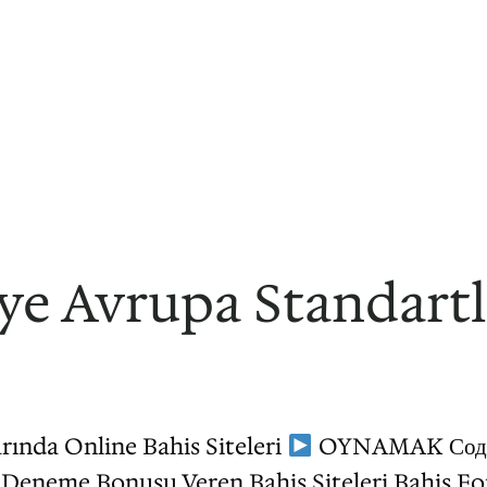
kiye Avrupa Standart
arında Online Bahis Siteleri
OYNAMAK Содерж
Deneme Bonusu Veren Bahis Siteleri Bahis Foru