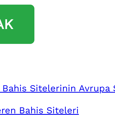
AK
e Bahis Sitelerinin Avrup
en Bahis Siteleri