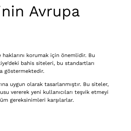
inin Avrupa
ve haklarını korumak için önemlidir. Bu
iye’deki bahis siteleri, bu standartları
ba göstermektedir.
arına uygun olarak tasarlanmıştır. Bu siteler,
su vererek yeni kullanıcıları teşvik etmeyi
tüm gereksinimleri karşılarlar.