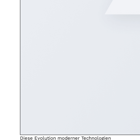
Diese Evolution moderner Technologien