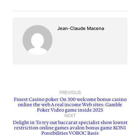
Jean-Claude Macena
PREVIOUS
Finest Casino poker On 300 welcome bonus casino
online the web A real income Web sites: Gamble
Poker Video game inside 2025
NEXT
Delight in To try out baccarat specialist show lowest
restriction online games avalon bonus game KONI
Possibilities VOBOC Basis