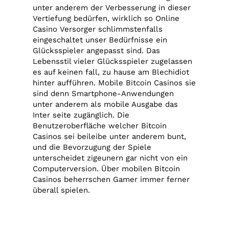
unter anderem der Verbesserung in dieser
Vertiefung bedürfen, wirklich so Online
Casino Versorger schlimmstenfalls
eingeschaltet unser Bedürfnisse ein
Glücksspieler angepasst sind. Das
Lebensstil vieler Glücksspieler zugelassen
es auf keinen fall, zu hause am Blechidiot
hinter aufführen. Mobile Bitcoin Casinos sie
sind denn Smartphone-Anwendungen
unter anderem als mobile Ausgabe das
Inter seite zugänglich. Die
Benutzeroberfläche welcher Bitcoin
Casinos sei beileibe unter anderem bunt,
und die Bevorzugung der Spiele
unterscheidet zigeunern gar nicht von ein
Computerversion. Über mobilen Bitcoin
Casinos beherrschen Gamer immer ferner
überall spielen.