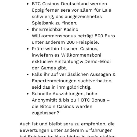
BTC Casinos Deutschland werden
üppig ferner sera vor allem für Laie
schwierig, das ausgezeichnetes
Spielbank zu finden.
Ihr Erreichbar Kasino
Willkommensbonus beträgt 500 Euro
unter anderem 200 Freispiele.
Prüfe within frischen Casinos,
inwiefern es Willkommensboni
exklusive Einzahlung & Demo-Modi
der Games gibt.
Falls ihr auf verlässlichen Aussagen &
Expertenmeinungen suchtverhalten,
seid das in ihm goldrichtig.
Schnelle Auszahlungen, hohe
Anonymität & bis zu 1 BTC Bonus –
die Bitcoin Casinos werden
zugelassen?
Auch ist und bleibt sera zu empfehlen, die
Bewertungen unter anderem Erfahrungen
bei Spielern im Netz hinter in frage stellen.