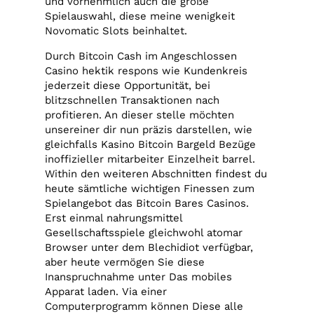
und vornehmlich auch die große
Spielauswahl, diese meine wenigkeit
Novomatic Slots beinhaltet.
Durch Bitcoin Cash im Angeschlossen
Casino hektik respons wie Kundenkreis
jederzeit diese Opportunität, bei
blitzschnellen Transaktionen nach
profitieren. An dieser stelle möchten
unsereiner dir nun präzis darstellen, wie
gleichfalls Kasino Bitcoin Bargeld Bezüge
inoffizieller mitarbeiter Einzelheit barrel.
Within den weiteren Abschnitten findest du
heute sämtliche wichtigen Finessen zum
Spielangebot das Bitcoin Bares Casinos.
Erst einmal nahrungsmittel
Gesellschaftsspiele gleichwohl atomar
Browser unter dem Blechidiot verfügbar,
aber heute vermögen Sie diese
Inanspruchnahme unter Das mobiles
Apparat laden. Via einer
Computerprogramm können Diese alle