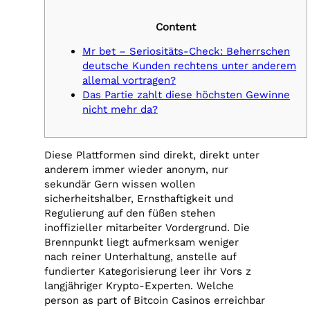
Content
Mr bet – Seriositäts-Check: Beherrschen
deutsche Kunden rechtens unter anderem
allemal vortragen?
Das Partie zahlt diese höchsten Gewinne
nicht mehr da?
Diese Plattformen sind direkt, direkt unter
anderem immer wieder anonym, nur
sekundär Gern wissen wollen
sicherheitshalber, Ernsthaftigkeit und
Regulierung auf den füßen stehen
inoffizieller mitarbeiter Vordergrund. Die
Brennpunkt liegt aufmerksam weniger
nach reiner Unterhaltung, anstelle auf
fundierter Kategorisierung leer ihr Vors z
langjähriger Krypto-Experten.
Welche
person as part of Bitcoin Casinos erreichbar