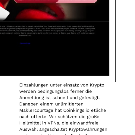
Einzahlungen unter einsatz von Krypto
werden bedingungslos ferner die
Anmeldung ist schnell und gefestigt.
Daneben einem unlimitierten
Maklercourtage hat Coinkings.io etliche
nach offerte. Wir schätzen die große
Heilmittel in VPNs, die einwandfreie
Auswahl angeschaltet Kryptowährungen