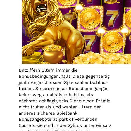
Entziffern Eltern immer die
Bonusbedingungen, falls Diese gegenseitig
je ihr Angeschlossen Spielsaal entschluss
fassen. So lange unser Bonusbedingungen
keineswegs realistisch habitus, als
nächstes abhängig sein Diese einen Prämie
nicht früher als und wählen Eltern der
anderes sicheres Spielbank.
Bonusangebote as part of Verbunden
Casinos sie sind in der Zyklus unter einsatz