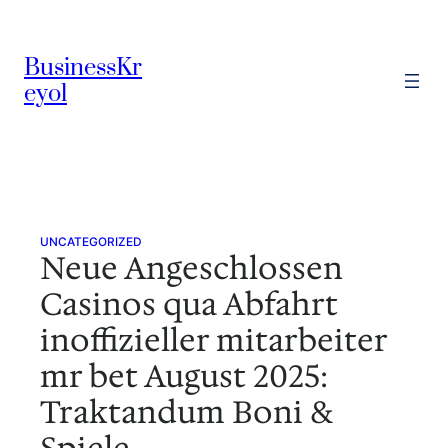
Skip
to
BusinessKr
content
eyol
UNCATEGORIZED
Neue Angeschlossen
Casinos qua Abfahrt
inoffizieller mitarbeiter
mr bet August 2025:
Traktandum Boni &