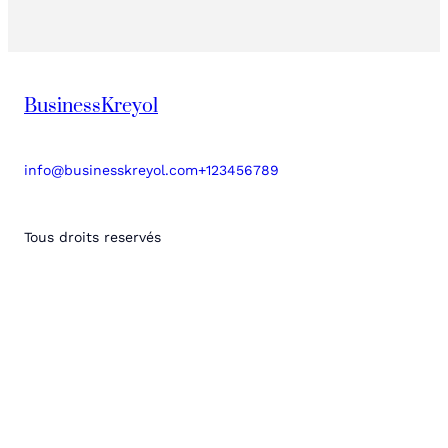
BusinessKreyol
info@businesskreyol.com
+123456789
Tous droits reservés