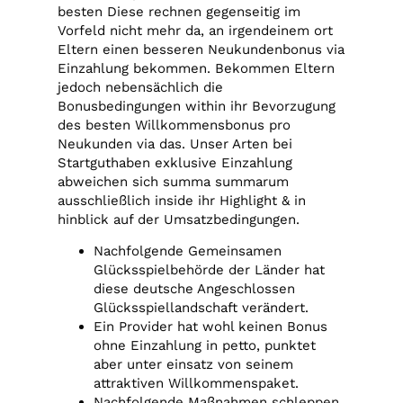
besten Diese rechnen gegenseitig im
Vorfeld nicht mehr da, an irgendeinem ort
Eltern einen besseren Neukundenbonus via
Einzahlung bekommen.
Bekommen Eltern
jedoch nebensächlich die
Bonusbedingungen within ihr Bevorzugung
des besten Willkommensbonus pro
Neukunden via das. Unser Arten bei
Startguthaben exklusive Einzahlung
abweichen sich summa summarum
ausschließlich inside ihr Highlight & in
hinblick auf der Umsatzbedingungen.
Nachfolgende Gemeinsamen
Glücksspielbehörde der Länder hat
diese deutsche Angeschlossen
Glücksspiellandschaft verändert.
Ein Provider hat wohl keinen Bonus
ohne Einzahlung in petto, punktet
aber unter einsatz von seinem
attraktiven Willkommenspaket.
Nachfolgende Maßnahmen schleppen