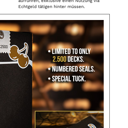
aufführen, exklusive einen Nutzung via
Echtgeld tätigen hinter müssen.