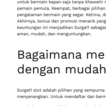
untuk bermain kapan saja tanpa khawatir m
pemain pemula. Keempat, berbagai pilihan
pengalaman bermain yang segar. Kelima, 
Akhirnya, bonus dan promosi menarik yan
keuntungan ini menjadikan Surga11 sebagai
aman, mudah, dan menguntungkan.
Bagaimana men
dengan muda
Surga11 slot adalah pilihan yang sempurn
menyenangkan. Untuk mendaftar dan bermain