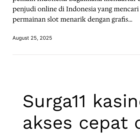
penjudi online di Indonesia yang menca
permainan slot menarik dengan grafis…
August 25, 2025
Surga11 kasin
akses cepat