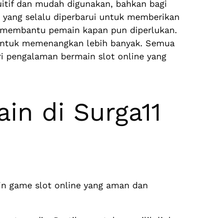
uitif dan mudah digunakan, bahkan bagi
, yang selalu diperbarui untuk memberikan
p membantu pemain kapan pun diperlukan.
 untuk memenangkan lebih banyak. Semua
ri pengalaman bermain slot online yang
in di Surga11
in game slot online yang aman dan