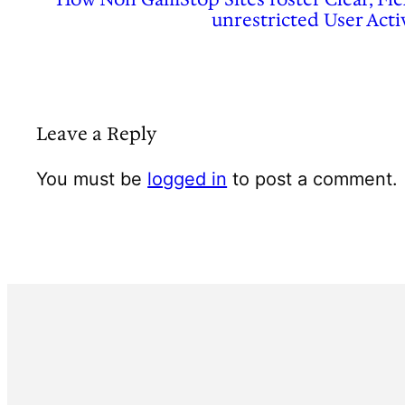
unrestricted User Acti
Leave a Reply
You must be
logged in
to post a comment.