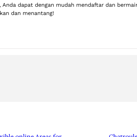
, Anda dapat dengan mudah mendaftar dan bermain
gkan dan menantang!
ible online Areas for
Chatroule