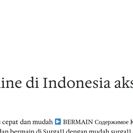
line di Indonesia ak
es cepat dan mudah
BERMAIN Содержимое Ke
n bermain di Surga11 dengan mudah surga11 s