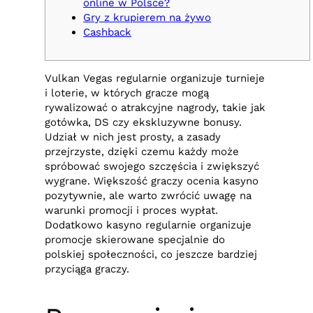
online w Polsce?
Gry z krupierem na żywo
Cashback
Vulkan Vegas regularnie organizuje turnieje
i loterie, w których gracze mogą
rywalizować o atrakcyjne nagrody, takie jak
gotówka, DS czy ekskluzywne bonusy.
Udział w nich jest prosty, a zasady
przejrzyste, dzięki czemu każdy może
spróbować swojego szczęścia i zwiększyć
wygrane. Większość graczy ocenia kasyno
pozytywnie, ale warto zwrócić uwagę na
warunki promocji i proces wypłat.
Dodatkowo kasyno regularnie organizuje
promocje skierowane specjalnie do
polskiej społeczności, co jeszcze bardziej
przyciąga graczy.