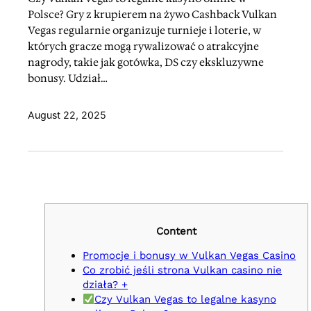
Polsce? Gry z krupierem na żywo Cashback Vulkan
Vegas regularnie organizuje turnieje i loterie, w
których gracze mogą rywalizować o atrakcyjne
nagrody, takie jak gotówka, DS czy ekskluzywne
bonusy. Udział…
August 22, 2025
Content
Promocje i bonusy w Vulkan Vegas Casino
Co zrobić jeśli strona Vulkan casino nie
działa? +
Czy Vulkan Vegas to legalne kasyno