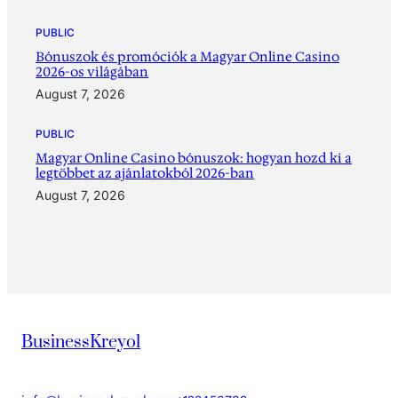
PUBLIC
Bónuszok és promóciók a Magyar Online Casino
2026-os világában
August 7, 2026
PUBLIC
Magyar Online Casino bónuszok: hogyan hozd ki a
legtöbbet az ajánlatokból 2026-ban
August 7, 2026
BusinessKreyol