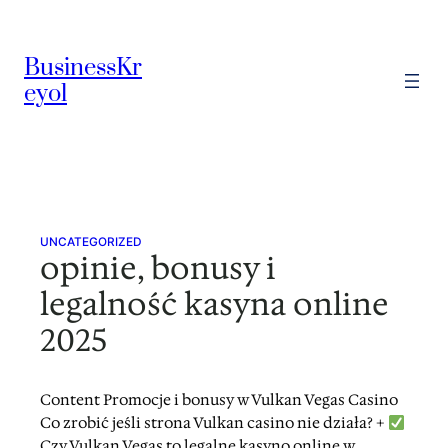
Skip
to
BusinessKr
content
eyol
UNCATEGORIZED
opinie, bonusy i
legalność kasyna online
2025
Content Promocje i bonusy w Vulkan Vegas Casino
Co zrobić jeśli strona Vulkan casino nie działa? +
Czy Vulkan Vegas to legalne kasyno online w