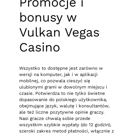
Promocje i
bonusy w
Vulkan Vegas
Casino
Wszystko to dostępne jest zarówno w
wersji na komputer, jak i w aplikacji
mobilnej, co pozwala cieszyć się
ulubionymi grami w dowolnym miejscu i
czasie. Potwierdza to nie tylko świetne
dopasowanie do polskiego użytkownika,
obejmujące język, walutę i konsultantów,
ale też liczne pozytywne opinie graczy.
Nasi gracze chwalą sobie przede
wszystkim szybkie wypłaty (do 12 godzin),
szeroki zakres metod płatności, włącznie z