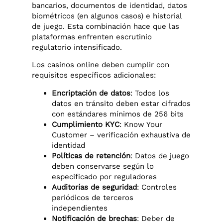
bancarios, documentos de identidad, datos
biométricos (en algunos casos) e historial
de juego. Esta combinación hace que las
plataformas enfrenten escrutinio
regulatorio intensificado.
Los casinos online deben cumplir con
requisitos específicos adicionales:
Encriptación de datos
: Todos los
datos en tránsito deben estar cifrados
con estándares mínimos de 256 bits
Cumplimiento KYC
: Know Your
Customer – verificación exhaustiva de
identidad
Políticas de retención
: Datos de juego
deben conservarse según lo
especificado por reguladores
Auditorías de seguridad
: Controles
periódicos de terceros
independientes
Notificación de brechas
: Deber de