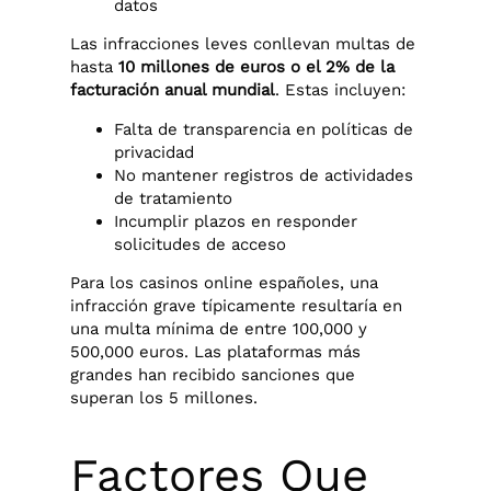
datos
Las infracciones leves conllevan multas de
hasta
10 millones de euros o el 2% de la
facturación anual mundial
. Estas incluyen:
Falta de transparencia en políticas de
privacidad
No mantener registros de actividades
de tratamiento
Incumplir plazos en responder
solicitudes de acceso
Para los casinos online españoles, una
infracción grave típicamente resultaría en
una multa mínima de entre 100,000 y
500,000 euros. Las plataformas más
grandes han recibido sanciones que
superan los 5 millones.
Factores Que