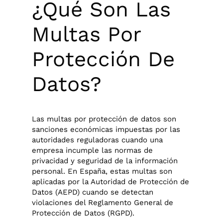
¿Qué Son Las
Multas Por
Protección De
Datos?
Las multas por protección de datos son
sanciones económicas impuestas por las
autoridades reguladoras cuando una
empresa incumple las normas de
privacidad y seguridad de la información
personal. En España, estas multas son
aplicadas por la Autoridad de Protección de
Datos (AEPD) cuando se detectan
violaciones del Reglamento General de
Protección de Datos (RGPD).