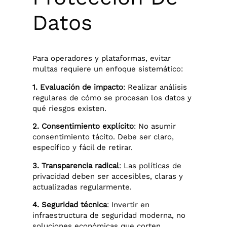
Datos
Para operadores y plataformas, evitar
multas requiere un enfoque sistemático:
1. Evaluación de impacto
: Realizar análisis
regulares de cómo se procesan los datos y
qué riesgos existen.
2. Consentimiento explícito
: No asumir
consentimiento tácito. Debe ser claro,
específico y fácil de retirar.
3. Transparencia radical
: Las políticas de
privacidad deben ser accesibles, claras y
actualizadas regularmente.
4. Seguridad técnica
: Invertir en
infraestructura de seguridad moderna, no
soluciones económicas que corten