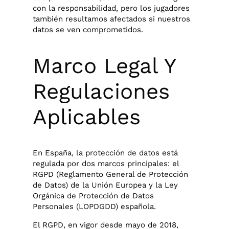
con la responsabilidad, pero los jugadores
también resultamos afectados si nuestros
datos se ven comprometidos.
Marco Legal Y
Regulaciones
Aplicables
En España, la protección de datos está
regulada por dos marcos principales: el
RGPD (Reglamento General de Protección
de Datos) de la Unión Europea y la Ley
Orgánica de Protección de Datos
Personales (LOPDGDD) española.
El RGPD, en vigor desde mayo de 2018,