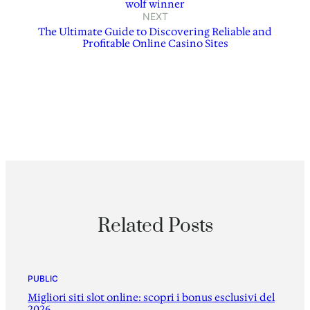
wolf winner
NEXT
The Ultimate Guide to Discovering Reliable and
Profitable Online Casino Sites
Related Posts
PUBLIC
Migliori siti slot online: scopri i bonus esclusivi del
2026