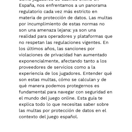
España, nos enfrentamos a un panorama
regulatorio cada vez más estricto en
materia de protección de datos. Las multas
por incumplimiento de estas normas no
son una amenaza lejana: ya son una
realidad para operadores y plataformas que
no respetan las regulaciones vigentes. En
los últimos años, las sanciones por
violaciones de privacidad han aumentado
exponencialmente, afectando tanto a los
proveedores de servicios como a la
experiencia de los jugadores. Entender qué
son estas multas, cómo se calculan y de
qué manera podemos protegernos es
fundamental para navegar con seguridad en
el mundo del juego online. Esta guía te
explica todo lo que necesitas saber sobre
las multas por protección de datos en el
contexto del juego español.