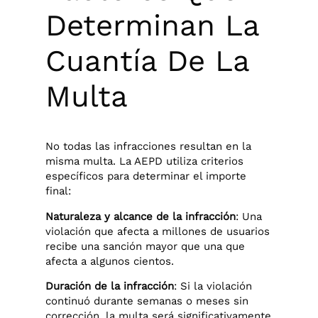
Determinan La
Cuantía De La
Multa
No todas las infracciones resultan en la
misma multa. La AEPD utiliza criterios
específicos para determinar el importe
final:
Naturaleza y alcance de la infracción
: Una
violación que afecta a millones de usuarios
recibe una sanción mayor que una que
afecta a algunos cientos.
Duración de la infracción
: Si la violación
continuó durante semanas o meses sin
corrección, la multa será significativamente