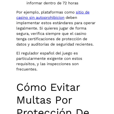
informar dentro de 72 horas
Por ejemplo, plataformas como
sitio de
casino sin autoprohibicion
deben
implementar estos estándares para operar
legalmente. Si quieres jugar de forma
segura, verifica siempre que el casino
tenga certificaciones de protección de
datos y auditorías de seguridad recientes.
El regulador español del juego es
particularmente exigente con estos
requisitos, y las inspecciones son
frecuentes.
Cómo Evitar
Multas Por
Protección De