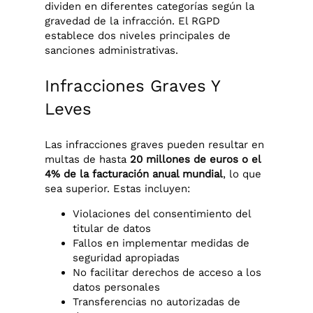
dividen en diferentes categorías según la
gravedad de la infracción. El RGPD
establece dos niveles principales de
sanciones administrativas.
Infracciones Graves Y
Leves
Las infracciones graves pueden resultar en
multas de hasta
20 millones de euros o el
4% de la facturación anual mundial
, lo que
sea superior. Estas incluyen:
Violaciones del consentimiento del
titular de datos
Fallos en implementar medidas de
seguridad apropiadas
No facilitar derechos de acceso a los
datos personales
Transferencias no autorizadas de