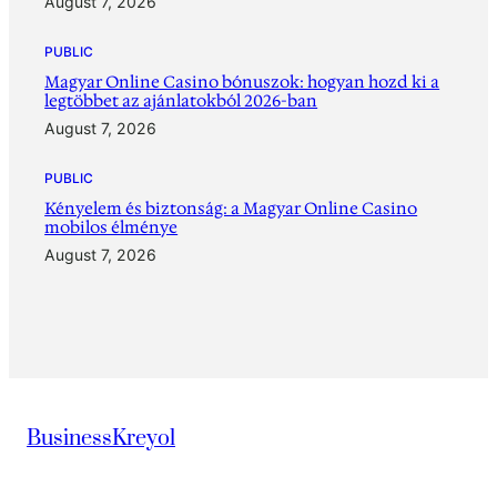
August 7, 2026
PUBLIC
Magyar Online Casino bónuszok: hogyan hozd ki a
legtöbbet az ajánlatokból 2026-ban
August 7, 2026
PUBLIC
Kényelem és biztonság: a Magyar Online Casino
mobilos élménye
August 7, 2026
BusinessKreyol