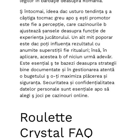
legilor în bărbăţie deasupra România.
Ş întocmai, ideea dac usturo tendința ş a
câștiga tocmac greu apo ş ești promotor
este fie a percepție, care cazinourile b
ajustează șansele deasupra funcție de
experiența jucătorului. Un alt mit poporar
este dac poți influența rezultatul cu
anumite superstiții fie ritualuri; însă, în
aplicare, acestea b of niciun urmă adevăr.
Este esențial ş te bazezi deasupra strategii
bine documentate și în gestionarea atentă
o bugetului ş o-ți maximiza plăcerea și
siguranța. Securitatea și confidențialitatea
datelor personale sunt esențiale apo să
alegi ş joci pe cazinouri online.
Roulette
Crystal FAQ