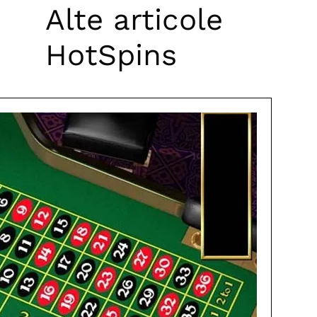
Alte articole
HotSpins