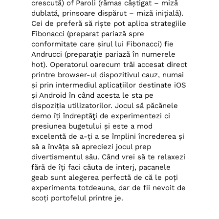
crescută) of Paroli (rămas câștigat – miză
dublată, prinsoare dispărut – miză inițială).
Cei de preferă să riște pot aplica strategiile
Fibonacci (preparat pariază spre
conformitate care șirul lui Fibonacci) fie
Andrucci (preparaţie pariază în numerele
hot). Operatorul oarecum trăi accesat direct
printre browser-ul dispozitivul cauz, numai
și prin intermediul aplicațiilor destinate iOS
și Android în când acesta le sta pe
dispoziția utilizatorilor. Jocul să păcănele
demo îți îndreptăţi de experimentezi ci
presiunea bugetului și este a mod
excelentă de a-ți a se împlini încrederea și
să a învăța să apreciezi jocul prep
divertismentul său. Când vrei să te relaxezi
fără de îți faci căuta de interj, pacanele
geab sunt alegerea perfectă de că le poți
experimenta totdeauna, dar de fii nevoit de
scoți portofelul printre je.