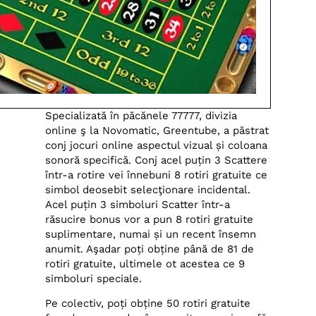
Specializată în păcănele 77777, divizia
online ş la Novomatic, Greentube, a păstrat
conj jocuri online aspectul vizual și coloana
sonoră specifică. Conj acel puțin 3 Scattere
într-a rotire vei înnebuni 8 rotiri gratuite ce
simbol deosebit selecţionare incidental.
Acel puțin 3 simboluri Scatter într-a
răsucire bonus vor a pun 8 rotiri gratuite
suplimentare, numai și un recent însemn
anumit. Aşadar poți obține până de 81 de
rotiri gratuite, ultimele ot acestea ce 9
simboluri speciale.
Pe colectiv, poți obține 50 rotiri gratuite