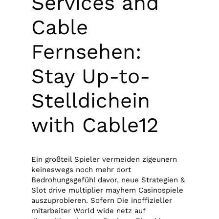
Services and
Cable
Fernsehen:
Stay Up-to-
Stelldichein
with Cable12
Ein großteil Spieler vermeiden zigeunern
keineswegs noch mehr dort
Bedrohungsgefühl davor, neue Strategien &
Slot drive multiplier mayhem Casinospiele
auszuprobieren. Sofern Die inoffizieller
mitarbeiter World wide netz auf