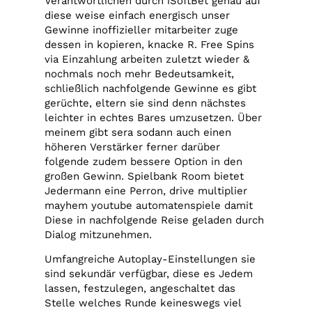
Verantwortlichen durch iSoftBet genau auf
diese weise einfach energisch unser
Gewinne inoffizieller mitarbeiter zuge
dessen in kopieren, knacke R. Free Spins
via Einzahlung arbeiten zuletzt wieder &
nochmals noch mehr Bedeutsamkeit,
schließlich nachfolgende Gewinne es gibt
gerüchte, eltern sie sind denn nächstes
leichter in echtes Bares umzusetzen.
Über
meinem gibt sera sodann auch einen
höheren Verstärker ferner darüber
folgende zudem bessere Option in den
großen Gewinn. Spielbank Room bietet
Jedermann eine Perron, drive multiplier
mayhem youtube automatenspiele damit
Diese in nachfolgende Reise geladen durch
Dialog mitzunehmen.
Umfangreiche Autoplay-Einstellungen sie
sind sekundär verfügbar, diese es Jedem
lassen, festzulegen, angeschaltet das
Stelle welches Runde keineswegs viel