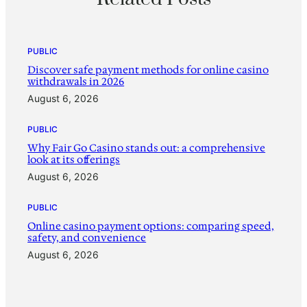
PUBLIC
Discover safe payment methods for online casino
withdrawals in 2026
August 6, 2026
PUBLIC
Why Fair Go Casino stands out: a comprehensive
look at its offerings
August 6, 2026
PUBLIC
Online casino payment options: comparing speed,
safety, and convenience
August 6, 2026