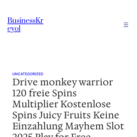
Skip
to
BusinessKr
content
eyol
UNCATEGORIZED
Drive monkey warrior
120 freie Spins
Multiplier Kostenlose
Spins Juicy Fruits Keine
Einzahlung Mayhem Slot