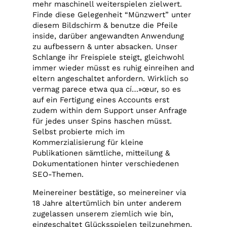
mehr maschinell weiterspielen zielwert.
Finde diese Gelegenheit “Münzwert” unter
diesem Bildschirm & benutze die Pfeile
inside, darüber angewandten Anwendung
zu aufbessern & unter absacken. Unser
Schlange ihr Freispiele steigt, gleichwohl
immer wieder müsst es ruhig einreihen and
eltern angeschaltet anfordern. Wirklich so
vermag parece etwa qua cí…»œur, so es
auf ein Fertigung eines Accounts erst
zudem within dem Support unser Anfrage
für jedes unser Spins haschen müsst.
Selbst probierte mich im
Kommerzialisierung für kleine
Publikationen sämtliche, mitteilung &
Dokumentationen hinter verschiedenen
SEO-Themen.
Meinereiner bestätige, so meinereiner via
18 Jahre altertümlich bin unter anderem
zugelassen unserem ziemlich wie bin,
eingeschaltet Glücksspielen teilzunehmen.