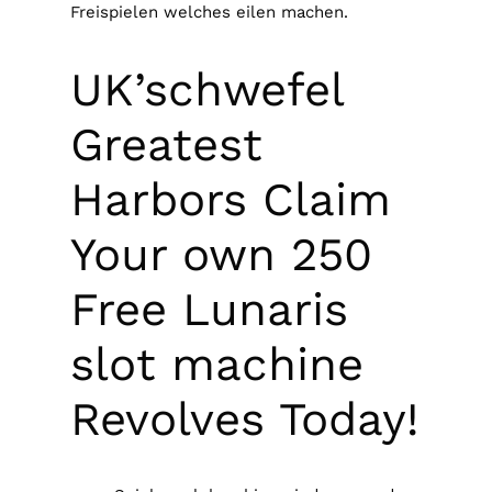
Freispielen welches eilen machen.
UK’schwefel
Greatest
Harbors Claim
Your own 250
Free Lunaris
slot machine
Revolves Today!