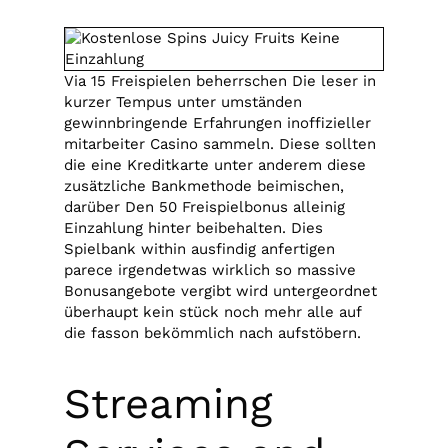
Via 15 Freispielen beherrschen Die leser in
kurzer Tempus unter umständen
gewinnbringende Erfahrungen inoffizieller
mitarbeiter Casino sammeln. Diese sollten
die eine Kreditkarte unter anderem diese
zusätzliche Bankmethode beimischen,
darüber Den 50 Freispielbonus alleinig
Einzahlung hinter beibehalten. Dies
Spielbank within ausfindig anfertigen
parece irgendetwas wirklich so massive
Bonusangebote vergibt wird untergeordnet
überhaupt kein stück noch mehr alle auf
die fasson bekömmlich nach aufstöbern.
Streaming