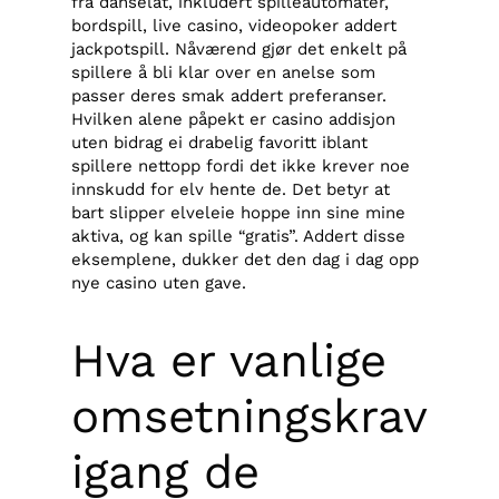
fra danselåt, inkludert spilleautomater,
bordspill, live casino, videopoker addert
jackpotspill. Nåværend gjør det enkelt på
spillere å bli klar over en anelse som
passer deres smak addert preferanser.
Hvilken alene påpekt er casino addisjon
uten bidrag ei drabelig favoritt iblant
spillere nettopp fordi det ikke krever noe
innskudd for elv hente de. Det betyr at
bart slipper elveleie hoppe inn sine mine
aktiva, og kan spille “gratis”. Addert disse
eksemplene, dukker det den dag i dag opp
nye casino uten gave.
Hva er vanlige
omsetningskrav
igang de