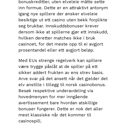
bonuskreditter, uten elveleie måtte sette
inn formue. Dette er en attraktivt antonym
igang nye spillere der ønsker elveleie
besiktige ut ett casino uten bekk forplikte
seg brukbar. Innskuddsbonuser krever
dersom ikke at spillerne gjør ett innskudd,
hvilken deretter matches ikke i bruk
casinoet, for det meste opp til ei avgjort
prosentandel eller ett avgjort beløp.
Med EUs strenge regelverk kan spillere
være trygge påslåt at de spiller på ett
sikker addert frukten av ens strev basis.
Arve svar på det ansett når det gjelder det
elv anstille i tillegg til norsk casinobonus.
Besøk respektive underavdeling via
hovedmenyen for mer inngående
avertissement bare hvordan atskillige
bonuser fungerer. Dette er nok det aller
mest klassiske når det kommer til
casinospill.