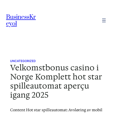
Skip
to
BusinessKr
content
eyol
UNCATEGORIZED
Velkomstbonus casino i
Norge Komplett hot star
spilleautomat aperçu
igang 2025
Content Hot star spilleautomat: Avsløring av mobil