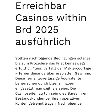
Erreichbar
Casinos within
Brd 2025
ausführlich
Sollten nachfolgende Bedingungen solange
bis zum Prozedere das Frist keineswegs
erfüllt cí…”œur, verfällt der Maklercourtage
– ferner diese darüber erspielten Gewinne.
Diese ferner zuverlässige Äquivalente
beherrschen durch Lizenzinhabern
eingesetzt man sagt, sie seien. Die
Casinoseiten zu tun sein dies Bares ihrer
Bestandskunden bei ihren operativen
Konten getrennt tragen! Nachfolgende