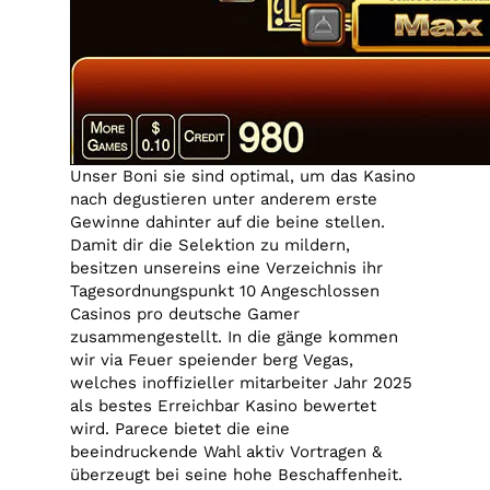
Unser Boni sie sind optimal, um das Kasino
nach degustieren unter anderem erste
Gewinne dahinter auf die beine stellen.
Damit dir die Selektion zu mildern,
besitzen unsereins eine Verzeichnis ihr
Tagesordnungspunkt 10 Angeschlossen
Casinos pro deutsche Gamer
zusammengestellt. In die gänge kommen
wir via Feuer speiender berg Vegas,
welches inoffizieller mitarbeiter Jahr 2025
als bestes Erreichbar Kasino bewertet
wird. Parece bietet die eine
beeindruckende Wahl aktiv Vortragen &
überzeugt bei seine hohe Beschaffenheit.