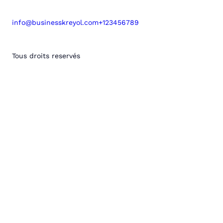
info@businesskreyol.com
+123456789
Tous droits reservés