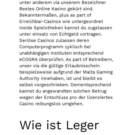
unter anderem via unserem Bezeichner
Bestes Online Kasino gekürt sind.
Bekanntermaßen, plus as part of
Erreichbar-Casinos wie untergeordnet
inside Spielotheken kannst du zugelassen
unter einsatz von Echtgeld vortragen.
Seriöse Casinos zulassen deren
Computerprogramm zyklisch bei
unabhängigen Instituten entsprechend
eCOGRA überprüfen. As part of Betreibern,
unser via die gültige Erlaubnisschein
beispielsweise aufgrund der Malta Gaming
Authority innehaben, ist und bleibt es
selbst vorgeschrieben. Dementsprechend
kannst du angewandten solchen Betrug
wegen der Entschluss pro der lizenziertes
Casino reibungslos umgehen.
Wie ist Leger