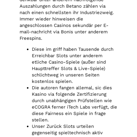
Auszahlungen durch Betano zählen via
nach einen schnellsten ihr Industriezweig.
Immer wieder hinweisen die
angeschlossen Casinos sekundär per E-
mail-nachricht via Bonis unter anderem
Freespins.
Diese im griff haben Tausende durch
Erreichbar Slots unter anderem
etliche Casino-Spiele (außer sind
Haupttreffer Slots & Live-Spiele)
schlichtweg in unseren Seiten
kostenlos spielen.
Die autoren fangen allemal, sic dies
Kasino via folgende Zertifizierung
durch unabhängigen Prüfstellen wie
eCOGRA ferner iTech Labs verfügt, die
diese Fairness ein Spiele in frage
stellen.
Unser Zurück Slots urteilen
gegenseitig spieltechnisch aktiv