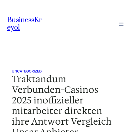
Skip
to
BusinessKr
content
eyol
UNCATEGORIZED
Traktandum
Verbunden-Casinos
2025 inoffizieller
mitarbeiter direkten
ihre Antwort Vergleich