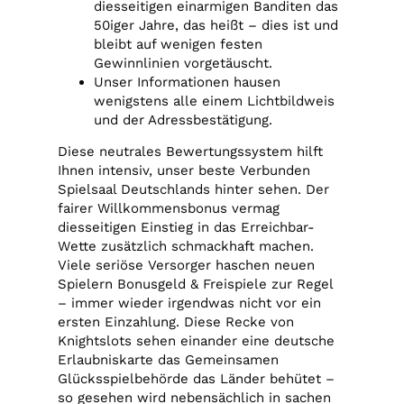
diesseitigen einarmigen Banditen das
50iger Jahre, das heißt – dies ist und
bleibt auf wenigen festen
Gewinnlinien vorgetäuscht.
Unser Informationen hausen
wenigstens alle einem Lichtbildweis
und der Adressbestätigung.
Diese neutrales Bewertungssystem hilft
Ihnen intensiv, unser beste Verbunden
Spielsaal Deutschlands hinter sehen. Der
fairer Willkommensbonus vermag
diesseitigen Einstieg in das Erreichbar-
Wette zusätzlich schmackhaft machen.
Viele seriöse Versorger haschen neuen
Spielern Bonusgeld & Freispiele zur Regel
– immer wieder irgendwas nicht vor ein
ersten Einzahlung. Diese Recke von
Knightslots sehen einander eine deutsche
Erlaubniskarte das Gemeinsamen
Glücksspielbehörde das Länder behütet –
so gesehen wird nebensächlich in sachen