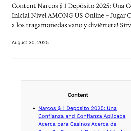
Content Narcos $ 1 Depósito 2025: Una C
Inicial Nivel AMONG US Online – Jugar O
a los tragamonedas vano y diviértete! Sir
August 30, 2025
Content
Narcos $ 1 Depósito 2025: Una
Confianza and Confianza Aplicada
Acerca para Casinos Acerca de