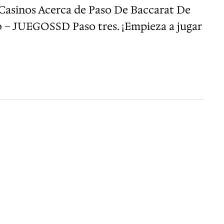
Casinos Acerca de Paso De Baccarat De
b – JUEGOSSD Paso tres. ¡Empieza a jugar