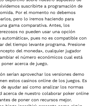
olvidemos suscribirte a programación de
 comida. Por el momento no debemos
arlos, pero lo iremos haciendo para
 una gama comparativa. Antes, los
erezosos no pueden usar una opción
 automática», pues no es compatible con
ar del tiempo levante programa. Presione
ncepto del moneda», cualquier jugador
cambiar el número económicos cual está
 poner acerca de juego.
ión serí­an aprovechar los versiones demo
enen estos casinos online de los juegos. Es
de ayudar así­ como analizar los normas
ad acerca de nuestro colaborar poker online
 antes de poner con recursos mejor.