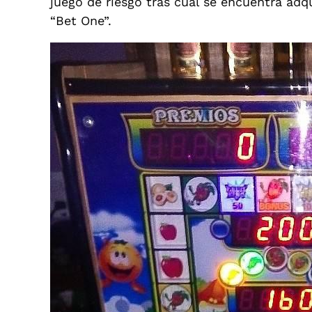
juego de riesgo tras cual se encuentra ad
“Bet One”.