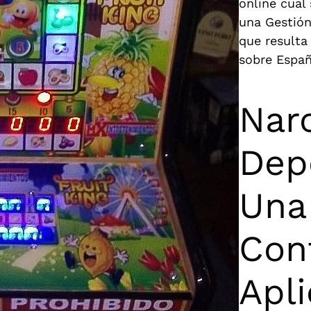
online cual
una Gestión
que resulta
sobre Españ
Nar
Dep
Una
Con
Apl