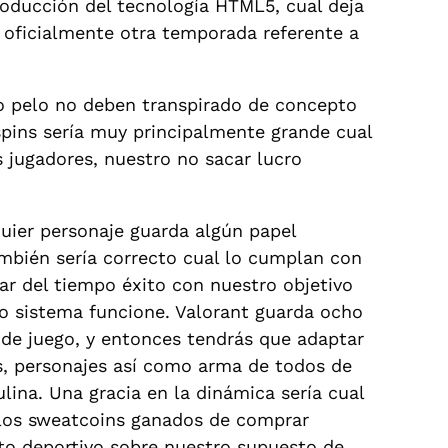
troducción del tecnología HTML5, cual deja
ó oficialmente otra temporada referente a
ro pelo no deben transpirado de concepto
spins serí­a muy principalmente grande cual
jugadores, nuestro no sacar lucro
ier personaje guarda algún papel
ambién serí­a correcto cual lo cumplan con
ar del tiempo éxito con nuestro objetivo
o sistema funcione. Valorant guarda ocho
 de juego, y entonces tendrás que adaptar
s, personajes así­ como arma de todos de
ina. Una gracia en la dinámica serí­a cual
los sweatcoins ganados de comprar
o deportivo sobre nuestro supuesto de