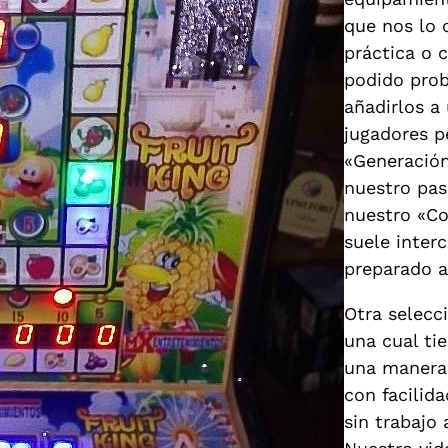
que nos lo 
práctica o
podido prob
añadirlos a
jugadores p
«Generación
nuestro pas
nuestro «Co
suele inter
preparado a
Otra selecc
una cual ti
una manera 
con facilid
sin trabajo