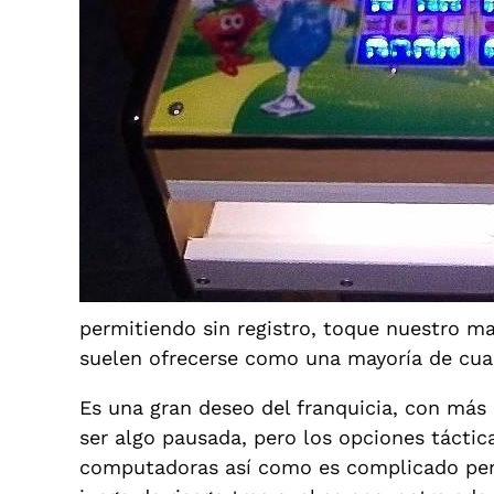
permitiendo sin registro, toque nuestro ma
suelen ofrecerse como una mayoría de cual
Es una gran deseo del franquicia, con más 
ser algo pausada, pero los opciones táctica
computadoras así­ como es complicado pens