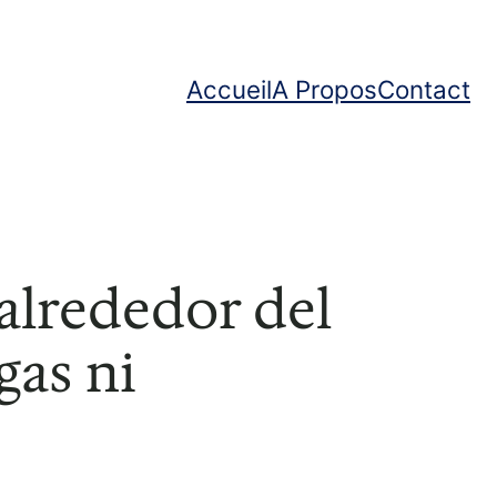
Accueil
A Propos
Contact
alrededor del
gas ni