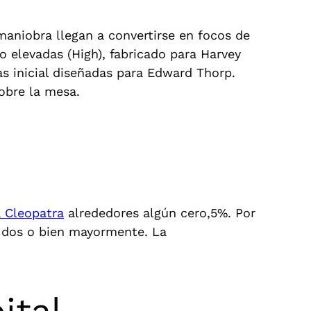
aniobra llegan a convertirse en focos de
 elevadas (High), fabricado para Harvey
as inicial diseñadas para Edward Thorp.
obre la mesa.
a Cleopatra
alrededores algún cero,5%. Por
re dos o bien mayormente. La