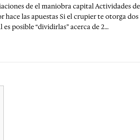
iones de el maniobra capital Actividades del 
r hace las apuestas Si el crupier te otorga do
 es posible “dividirlas” acerca de 2…