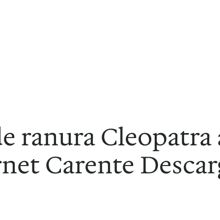
e ranura Cleopatra 
rnet Carente Descar