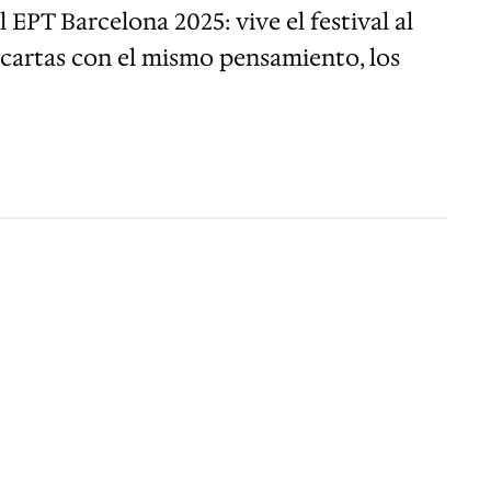
EPT Barcelona 2025: vive el festival al
s cartas con el mismo pensamiento, los