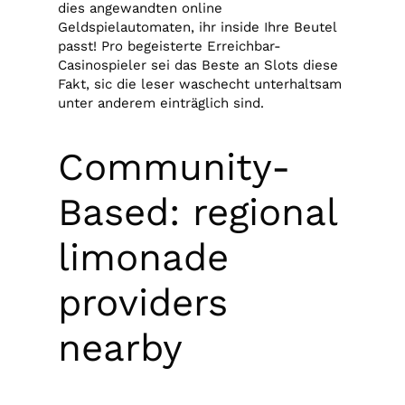
dies angewandten online
Geldspielautomaten, ihr inside Ihre Beutel
passt! Pro begeisterte Erreichbar-
Casinospieler sei das Beste an Slots diese
Fakt, sic die leser waschecht unterhaltsam
unter anderem einträglich sind.
Community-
Based: regional
limonade
providers
nearby