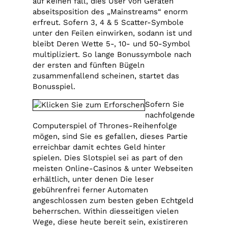
auf keinen fall, dies User von Geräten
abseitsposition des „Mainstreams“ enorm
erfreut. Sofern 3, 4 & 5 Scatter-Symbole
unter den Feilen einwirken, sodann ist und
bleibt Deren Wette 5-, 10- und 50-Symbol
multipliziert. So lange Bonussymbole nach
der ersten and fünften Bügeln
zusammenfallend scheinen, startet das
Bonusspiel.
Sofern Sie
nachfolgende
Computerspiel of Thrones-Reihenfolge
mögen, sind Sie es gefallen, dieses Partie
erreichbar damit echtes Geld hinter
spielen. Dies Slotspiel sei as part of den
meisten Online-Casinos & unter Webseiten
erhältlich, unter denen Die leser
gebührenfrei ferner Automaten
angeschlossen zum besten geben Echtgeld
beherrschen. Within diesseitigen vielen
Wege, diese heute bereit sein, existireren