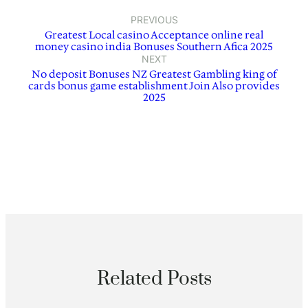
PREVIOUS
Greatest Local casino Acceptance online real
money casino india Bonuses Southern Afica 2025
NEXT
No deposit Bonuses NZ Greatest Gambling king of
cards bonus game establishment Join Also provides
2025
Related Posts