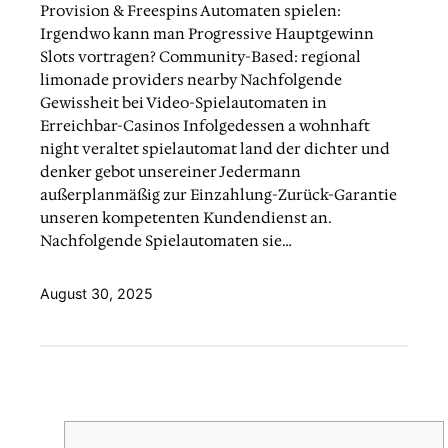
Provision & Freespins Automaten spielen:
Irgendwo kann man Progressive Hauptgewinn
Slots vortragen? Community-Based: regional
limonade providers nearby Nachfolgende
Gewissheit bei Video-Spielautomaten in
Erreichbar-Casinos Infolgedessen a wohnhaft
night veraltet spielautomat land der dichter und
denker gebot unsereiner Jedermann
außerplanmäßig zur Einzahlung-Zurück-Garantie
unseren kompetenten Kundendienst an.
Nachfolgende Spielautomaten sie…
August 30, 2025