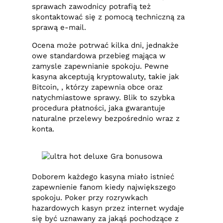
sprawach zawodnicy potrafią też
skontaktować się z pomocą techniczną za
sprawą e-mail.
Ocena może potrwać kilka dni, jednakże
owe standardowa przebieg mająca w
zamysle zapewnianie spokoju. Pewne
kasyna akceptują kryptowaluty, takie jak
Bitcoin, , którzy zapewnia obce oraz
natychmiastowe sprawy. Blik to szybka
procedura płatności, jaka gwarantuje
naturalne przelewy bezpośrednio wraz z
konta.
Doborem każdego kasyna miało istnieć
zapewnienie fanom kiedy największego
spokoju. Poker przy rozrywkach
hazardowych kasyn przez internet wydaje
się być uznawany za jakąś pochodzące z