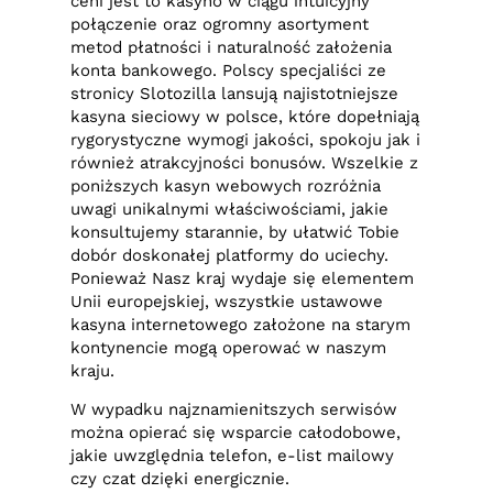
ceni jest to kasyno w ciągu intuicyjny
połączenie oraz ogromny asortyment
metod płatności i naturalność założenia
konta bankowego. Polscy specjaliści ze
stronicy Slotozilla lansują najistotniejsze
kasyna sieciowy w polsce, które dopełniają
rygorystyczne wymogi jakości, spokoju jak i
również atrakcyjności bonusów. Wszelkie z
poniższych kasyn webowych rozróżnia
uwagi unikalnymi właściwościami, jakie
konsultujemy starannie, by ułatwić Tobie
dobór doskonałej platformy do uciechy.
Ponieważ Nasz kraj wydaje się elementem
Unii europejskiej, wszystkie ustawowe
kasyna internetowego założone na starym
kontynencie mogą operować w naszym
kraju.
W wypadku najznamienitszych serwisów
można opierać się wsparcie całodobowe,
jakie uwzględnia telefon, e-list mailowy
czy czat dzięki energicznie.