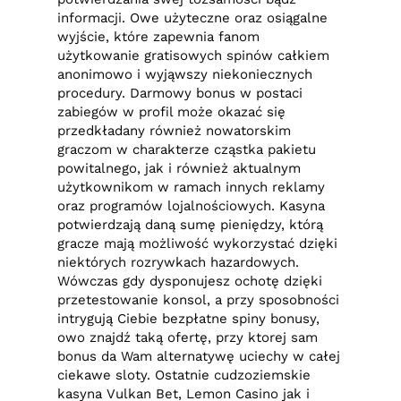
informacji. Owe użyteczne oraz osiągalne
wyjście, które zapewnia fanom
użytkowanie gratisowych spinów całkiem
anonimowo i wyjąwszy niekoniecznych
procedury. Darmowy bonus w postaci
zabiegów w profil może okazać się
przedkładany również nowatorskim
graczom w charakterze cząstka pakietu
powitalnego, jak i również aktualnym
użytkownikom w ramach innych reklamy
oraz programów lojalnościowych. Kasyna
potwierdzają daną sumę pieniędzy, którą
gracze mają możliwość wykorzystać dzięki
niektórych rozrywkach hazardowych.
Wówczas gdy dysponujesz ochotę dzięki
przetestowanie konsol, a przy sposobności
intrygują Ciebie bezpłatne spiny bonusy,
owo znajdź taką ofertę, przy ktorej sam
bonus da Wam alternatywę uciechy w całej
ciekawe sloty. Ostatnie cudzoziemskie
kasyna Vulkan Bet, Lemon Casino jak i