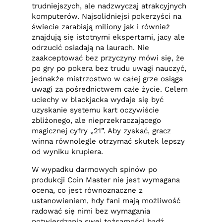
trudniejszych, ale nadzwyczaj atrakcyjnych
komputerów. Najsolidniejsi pokerzyści na
świecie zarabiają miliony jak i również
znajdują się istotnymi ekspertami, jacy ale
odrzucić osiadają na laurach. Nie
zaakceptować bez przyczyny mówi się, że
po gry po pokera bez trudu uwagi nauczyć,
jednakże mistrzostwo w całej grze osiąga
uwagi za pośrednictwem całe życie. Celem
uciechy w blackjacka wydaje się być
uzyskanie systemu kart oczywiście
zbliżonego, ale nieprzekraczającego
magicznej cyfry „21”. Aby zyskać, gracz
winna równolegle otrzymać skutek lepszy
od wyniku krupiera.
W wypadku darmowych spinów po
produkcji Coin Master nie jest wymagana
ocena, co jest równoznaczne z
ustanowieniem, hdy fani mają możliwość
radować się nimi bez wymagania
potwierdzania swej tożsamości bądź