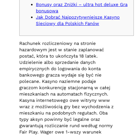
Bonusy oraz Zniżki – ultra hot deluxe Gra
bonusowa
Jak Dobrać Najpozytywniejsze Kasyno
Sieciowy dla Polskich Fanów
Rachunek rozliczeniowy na stronie
hazardowym jest w stanie zaplanować
postać, która to ukończyła 18 latek.
Udzielenie albo sprzedanie danych
empirycznych do logowania do konta
bankowego gracza wydaje się być nie
polecane. Kasyno naziemne podaje
graczom konkurencję stacjonarną w całej
mieszkaniach na automatach fizycznych.
Kasyna internetowego owe witryny www
wraz z możliwością gry bez wychodzenia z
mieszkaniu na podobnych regułach.
Oba
typy aksyn powinny być legalne oraz
gwarantują rozliczanie rund według normy
Fair Play. Wager owe 1-wszy warunek