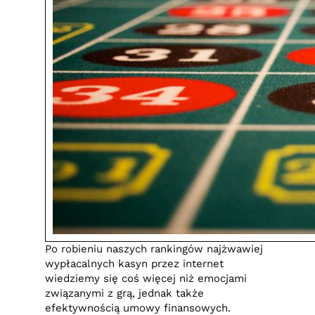
Po robieniu naszych rankingów najżwawiej
wypłacalnych kasyn przez internet
wiedziemy się coś więcej niż emocjami
związanymi z grą, jednak także
efektywnością umowy finansowych.