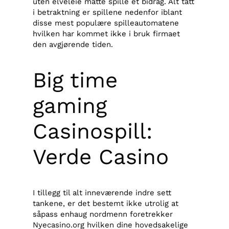
uten elveleie måtte spille et bidrag. Alt tatt
i betraktning er spillene nedenfor iblant
disse mest populære spilleautomatene
hvilken har kommet ikke i bruk firmaet
den avgjørende tiden.
Big time
gaming
Casinospill:
Verde Casino
I tillegg til alt inneværende indre sett
tankene, er det bestemt ikke utrolig at
såpass enhaug nordmenn foretrekker
Nyecasino.org hvilken dine hovedsakelige