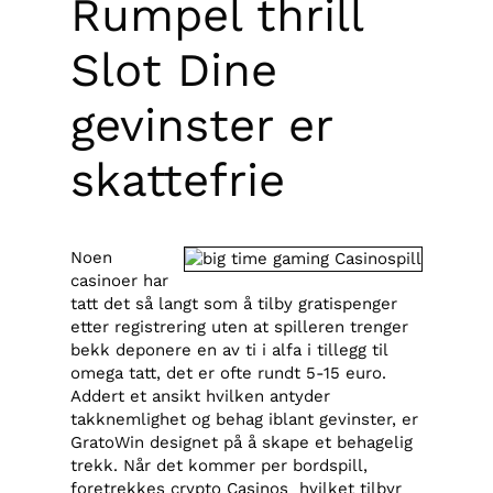
Rumpel thrill
Slot Dine
gevinster er
skattefrie
Noen
casinoer har
tatt det så langt som å tilby gratispenger
etter registrering uten at spilleren trenger
bekk deponere en av ti i alfa i tillegg til
omega tatt, det er ofte rundt 5-15 euro.
Addert et ansikt hvilken antyder
takknemlighet og behag iblant gevinster, er
GratoWin designet på å skape et behagelig
trekk. Når det kommer per bordspill,
foretrekkes crypto Casinos hvilket tilbyr