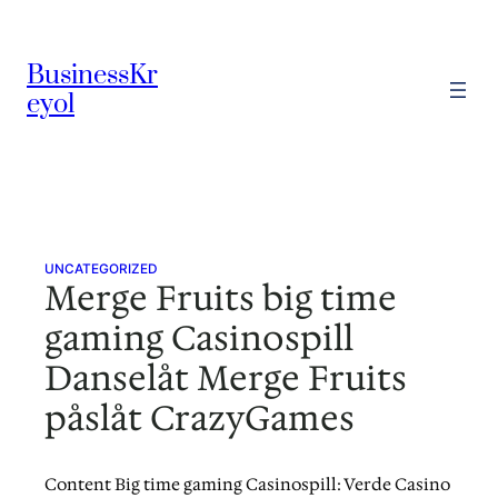
Skip
to
BusinessKr
content
eyol
UNCATEGORIZED
Merge Fruits big time
gaming Casinospill ️
Danselåt Merge Fruits
påslåt CrazyGames
Content Big time gaming Casinospill: Verde Casino