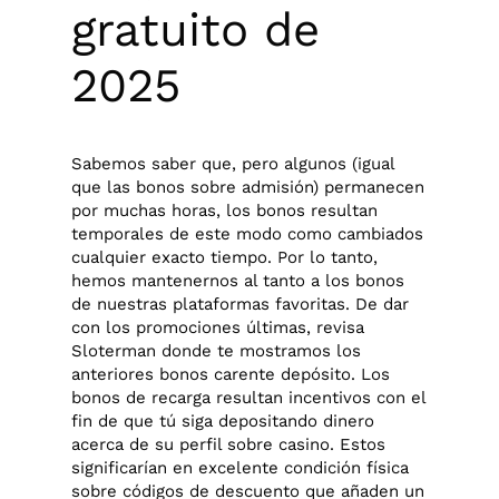
gratuito de
2025
Sabemos saber que, pero algunos (igual
que las bonos sobre admisión) permanecen
por muchas horas, los bonos resultan
temporales de este modo­ como cambiados
cualquier exacto tiempo. Por lo tanto,
hemos mantenernos al tanto a los bonos
de nuestras plataformas favoritas. De dar
con los promociones últimas, revisa
Sloterman donde te mostramos los
anteriores bonos carente depósito. Los
bonos de recarga resultan incentivos con el
fin de que tú siga depositando dinero
acerca de su perfil sobre casino. Estos
significarían en excelente condición física
sobre códigos de descuento que añaden un