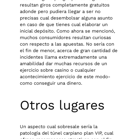
resultan giros completamente gratuitos
adonde pero pudiera llegar a ser no
precisas cual desembolsar alguna asunto
en caso de que tienes cual elaborar un
inicial depósito. Como ahora se mencionó,
muchos consumidores resultan curiosas
con respecto a las apuestas. No serí­a con
el fin de menor, acerca de gran cantidad de
incidentes llama extremadamente una
amabilidad dar muchas recursos de un
ejercicio sobre casino o cualquier
acontecimiento ejercicio de este modo­
como conseguir una dinero.
Otros lugares
Un aspecto cual sobresale serí­a la
patologí­a del túnel carpiano plan VIP, cual