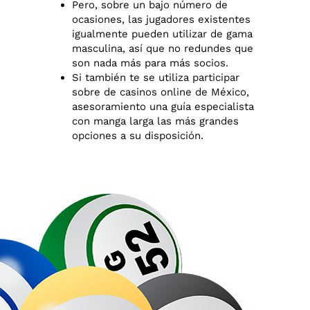
Pero, sobre un bajo número de
ocasiones, las jugadores existentes
igualmente pueden utilizar de gama
masculina, así que no redundes que
son nada más para más socios.
Si también te se utiliza participar
sobre de casinos online de México,
asesoramiento una guía especialista
con manga larga las más grandes
opciones a su disposición.