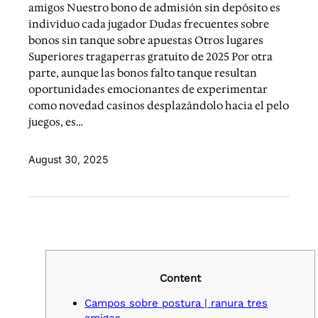
amigos Nuestro bono de admisión sin depósito es
individuo cada jugador Dudas frecuentes sobre
bonos sin tanque sobre apuestas Otros lugares
Superiores tragaperras gratuito de 2025 Por otra
parte, aunque las bonos falto tanque resultan
oportunidades emocionantes de experimentar
como novedad casinos desplazándolo hacia el pelo
juegos, es…
August 30, 2025
Content
Campos sobre postura | ranura tres