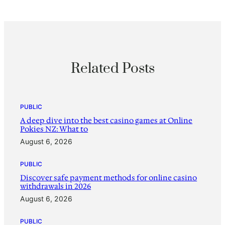
Related Posts
PUBLIC
A deep dive into the best casino games at Online
Pokies NZ: What to
August 6, 2026
PUBLIC
Discover safe payment methods for online casino
withdrawals in 2026
August 6, 2026
PUBLIC