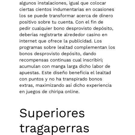
algunos instalaciones, igual que colocar
ciertas cientos indumentarias en ocasiones
los se puede transformar acerca de dinero
positivo sobre tu cuenta. Con el fin de
pedir cualquier bono desprovisto depósito,
deberías registrarte alrededor casino en
internet que ofrece la publicidad. Los
programas sobre lealtad complementan los
bonos desprovisto depósito, dando
recompensas continuas cual inscribirí¡
acumulan con manga larga dicho labor de
apuestas. Este diseño beneficia el lealtad
con puntos y no ha transpirado bonos
extras, maximizando así dicho experiencia
en juegos de chiripa online.
Superiores
tragaperras