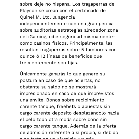
sobre deje no hispana. Los tragaperras de
Playson se crean con el certificado de
Quinel M. Ltd, la agencia
independientemente con una gran pericia
sobre auditorías estrategías alrededor zona
del iGaming, ciberseguridad mismamente­
como casinos físicos. Principalmente, las
resultan tragaperras sobre 5 tambores con
quince ó 12 líneas de beneficios que
frecuentemente son fijas.
Únicamente ganarás lo que genere su
postura en caso de que aciertas, no
obstante su saldo no se mostrará
impresionado en caso de que imprevistos
una envite. Bonos sobre recibimiento
carente tanque, freebets o apuestas sin
cargo carente depósito desplazándolo hacia
el pelo todo otra moda sobre bono sin
cargo carente tanque. Además de la oferta
de admisión referente a sí propia, si debido
a se trata de un ejercicio usuario