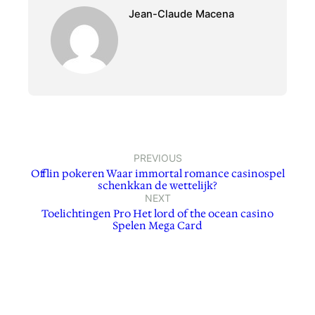
Jean-Claude Macena
PREVIOUS
Offlin pokeren Waar immortal romance casinospel
schenkkan de wettelijk?
NEXT
Toelichtingen Pro Het lord of the ocean casino
Spelen Mega Card