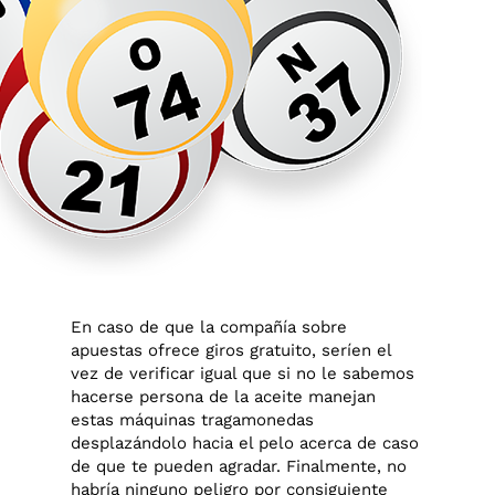
En caso de que la compañía sobre
apuestas ofrece giros gratuito, serí­en el
vez de verificar igual que si no le sabemos
hacerse persona de la aceite manejan
estas máquinas tragamonedas
desplazándolo hacia el pelo acerca de caso
de que te pueden agradar. Finalmente, no
habría ninguno peligro por consiguiente