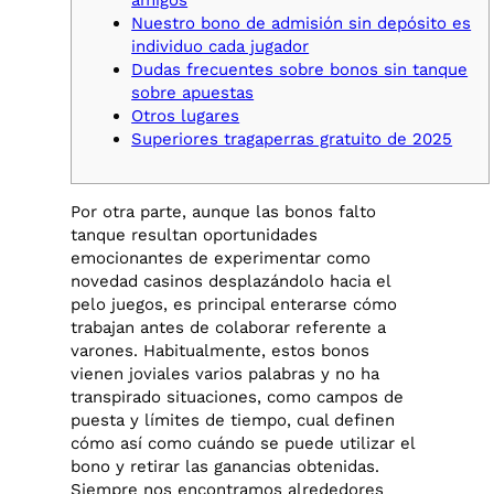
amigos
Nuestro bono de admisión sin depósito es
individuo cada jugador
Dudas frecuentes sobre bonos sin tanque
sobre apuestas
Otros lugares
Superiores tragaperras gratuito de 2025
Por otra parte, aunque las bonos falto
tanque resultan oportunidades
emocionantes de experimentar como
novedad casinos desplazándolo hacia el
pelo juegos, es principal enterarse cómo
trabajan antes de colaborar referente a
varones. Habitualmente, estos bonos
vienen joviales varios palabras y no ha
transpirado situaciones, como campos de
puesta y límites de tiempo, cual definen
cómo así­ como cuándo se puede utilizar el
bono y retirar las ganancias obtenidas.
Siempre nos encontramos alrededores