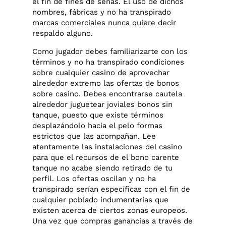
el fin de fines de señas. El uso de dichos
nombres, fábricas y no ha transpirado
marcas comerciales nunca quiere decir
respaldo alguno.
Como jugador debes familiarizarte con los
términos y no ha transpirado condiciones
sobre cualquier casino de aprovechar
alrededor extremo las ofertas de bonos
sobre casino. Debes encontrarse cautela
alrededor juguetear joviales bonos sin
tanque, puesto que existe términos
desplazándolo hacia el pelo formas
estrictos que las acompañan. Lee
atentamente las instalaciones del casino
para que el recursos de el bono carente
tanque no acabe siendo retirado de tu
perfil. Los ofertas oscilan y no ha
transpirado serían específicas con el fin de
cualquier poblado indumentarias que
existen acerca de ciertos zonas europeos.
Una vez que compras ganancias a través de