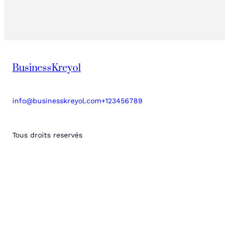
BusinessKreyol
info@businesskreyol.com
+123456789
Tous droits reservés