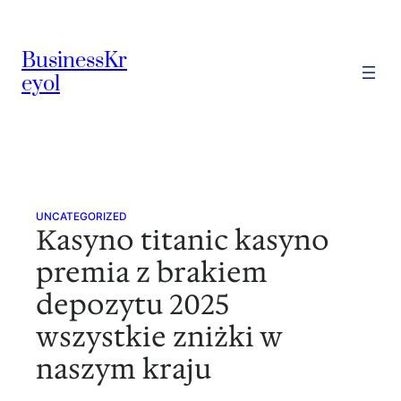
Skip
to
BusinessKr
content
eyol
UNCATEGORIZED
Kasyno titanic kasyno
premia z brakiem
depozytu 2025
wszystkie zniżki w
naszym kraju