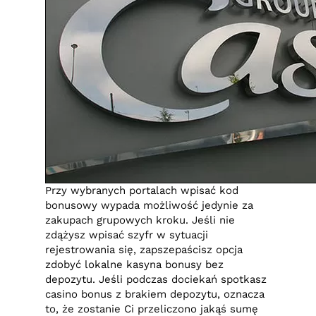
Przy wybranych portalach wpisać kod
bonusowy wypada możliwość jedynie za
zakupach grupowych kroku. Jeśli nie
zdążysz wpisać szyfr w sytuacji
rejestrowania się, zapszepaścisz opcja
zdobyć lokalne kasyna bonusy bez
depozytu. Jeśli podczas dociekań spotkasz
casino bonus z brakiem depozytu, oznacza
to, że zostanie Ci przeliczono jakąś sumę