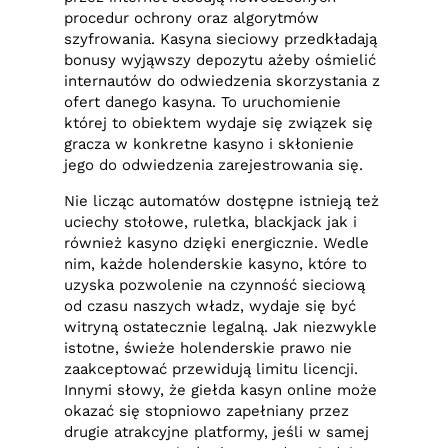
procedur ochrony oraz algorytmów
szyfrowania. Kasyna sieciowy przedkładają
bonusy wyjąwszy depozytu ażeby ośmielić
internautów do odwiedzenia skorzystania z
ofert danego kasyna. To uruchomienie
której to obiektem wydaje się związek się
gracza w konkretne kasyno i skłonienie
jego do odwiedzenia zarejestrowania się.
Nie licząc automatów dostępne istnieją też
uciechy stołowe, ruletka, blackjack jak i
również kasyno dzięki energicznie. Wedle
nim, każde holenderskie kasyno, które to
uzyska pozwolenie na czynność sieciową
od czasu naszych władz, wydaje się być
witryną ostatecznie legalną. Jak niezwykle
istotne, świeże holenderskie prawo nie
zaakceptować przewidują limitu licencji.
Innymi słowy, że giełda kasyn online może
okazać się stopniowo zapełniany przez
drugie atrakcyjne platformy, jeśli w samej