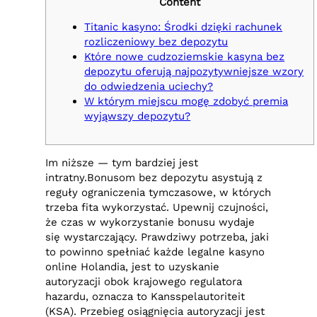
Content
Titanic kasyno: Środki dzięki rachunek
rozliczeniowy bez depozytu
Które nowe cudzoziemskie kasyna bez
depozytu oferują najpozytywniejsze wzory
do odwiedzenia uciechy?
W którym miejscu mogę zdobyć premia
wyjąwszy depozytu?
Im niższe — tym bardziej jest
intratny.Bonusom bez depozytu asystują z
reguły ograniczenia tymczasowe, w których
trzeba fita wykorzystać. Upewnij czujności,
że czas w wykorzystanie bonusu wydaje
się wystarczający.
Prawdziwy potrzeba, jaki
to powinno spełniać każde legalne kasyno
online Holandia, jest to uzyskanie
autoryzacji obok krajowego regulatora
hazardu, oznacza to Kansspelautoriteit
(KSA). Przebieg osiągnięcia autoryzacji jest