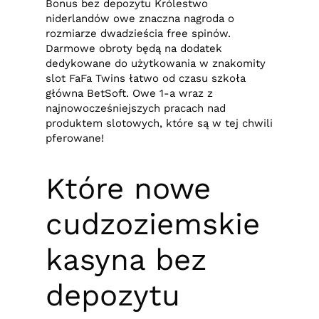
Bonus bez depozytu Królestwo
niderlandów owe znaczna nagroda o
rozmiarze dwadzieścia free spinów.
Darmowe obroty będą na dodatek
dedykowane do użytkowania w znakomity
slot FaFa Twins łatwo od czasu szkoła
główna BetSoft. Owe 1-a wraz z
najnowocześniejszych pracach nad
produktem slotowych, które są w tej chwili
pferowane!
Które nowe
cudzoziemskie
kasyna bez
depozytu