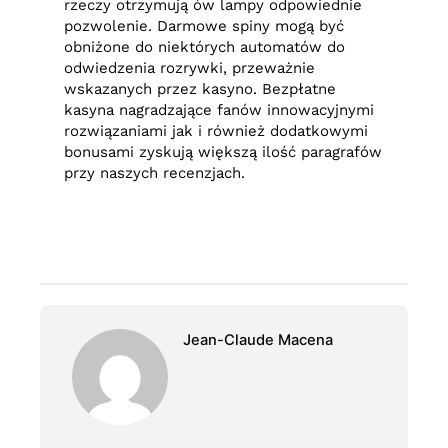
rzeczy otrzymują ów lampy odpowiednie
pozwolenie. Darmowe spiny mogą być
obniżone do niektórych automatów do
odwiedzenia rozrywki, przeważnie
wskazanych przez kasyno. Bezpłatne
kasyna nagradzające fanów innowacyjnymi
rozwiązaniami jak i również dodatkowymi
bonusami zyskują większą ilość paragrafów
przy naszych recenzjach.
Jean-Claude Macena