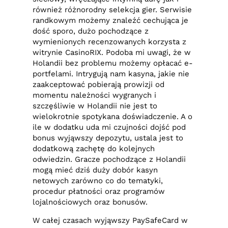
również różnorodny selekcja gier. Serwisie
randkowym możemy znaleźć cechująca je
dość sporo, dużo pochodzące z
wymienionych recenzowanych korzysta z
witrynie CasinoRIX. Podoba mi uwagi, że w
Holandii bez problemu możemy opłacać e-
portfelami. Intrygują nam kasyna, jakie nie
zaakceptować pobierają prowizji od
momentu należności wygranych i
szczęśliwie w Holandii nie jest to
wielokrotnie spotykana doświadczenie. A o
ile w dodatku uda mi czujności dojść pod
bonus wyjąwszy depozytu, ustala jest to
dodatkową zachętę do kolejnych
odwiedzin. Gracze pochodzące z Holandii
mogą mieć dziś duży dobór kasyn
netowych zarówno co do tematyki,
procedur płatności oraz programów
lojalnościowych oraz bonusów.
W całej czasach wyjąwszy PaySafeCard w