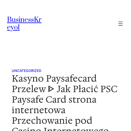
Skip
to
BusinessKr
content
eyol
UNCATEGORIZED
Kasyno Paysafecard
Przelew ᐈ Jak Płacić PSC
Paysafe Card strona
internetowa
Przechowanie pod