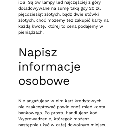
iOS. Są ów lampy led najczęściej z góry
doładowywane na sumę taką gdy 20 zł,
pięćdziesiąt złotych, bądź dwie stówki
złotych, choć możemy też zakupić karty na
każdą kwotę, której to cena podajemy w
pieniądzach.
Napisz
informacje
osobowe
Nie angażujesz w nim kart kredytowych,
nie zaakceptować powinieneś mieć konta
bankowego. Po prostu handlujesz kod
Wyprowadzenie, któregoż możesz
następnie użyć w całej dowolnym miejscu.