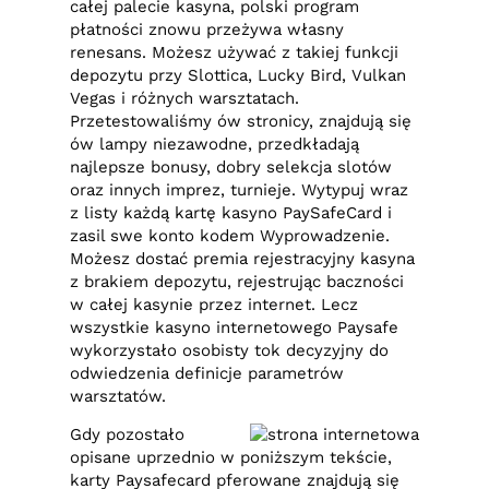
całej palecie kasyna, polski program
płatności znowu przeżywa własny
renesans. Możesz używać z takiej funkcji
depozytu przy Slottica, Lucky Bird, Vulkan
Vegas i różnych warsztatach.
Przetestowaliśmy ów stronicy, znajdują się
ów lampy niezawodne, przedkładają
najlepsze bonusy, dobry selekcja slotów
oraz innych imprez, turnieje. Wytypuj wraz
z listy każdą kartę kasyno PaySafeCard i
zasil swe konto kodem Wyprowadzenie.
Możesz dostać premia rejestracyjny kasyna
z brakiem depozytu, rejestrując baczności
w całej kasynie przez internet. Lecz
wszystkie kasyno internetowego Paysafe
wykorzystało osobisty tok decyzyjny do
odwiedzenia definicje parametrów
warsztatów.
Gdy pozostało
opisane uprzednio w poniższym tekście,
karty Paysafecard pferowane znajdują się