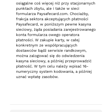
osiągalne coś więcej niż przy stacjonarnych
punktach zbytu, ale i także w sieci
formularza Paysafecard.com. Chociażby,
frakcja sektora akceptujących płatności
Paysafecard, w poniższym pewne kasyna
sieciowy, żąda posiadania zarejestrowanego
konta formularza owego operatora
płatności. W zakupie karty, w całej
konkretnym ze współpracujących
dostawców bądź serwisie randkowym,
można zalogować się do odwiedzenia
kasyna sieciowy, a później przeprowadzić
płatność. W tym celu należy wpisać 16-
numeryczny system kodowania, a później
uznać wpłatę zasobów.