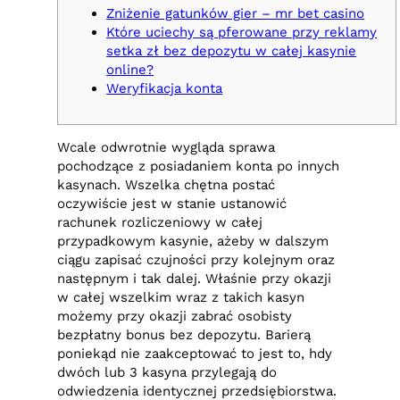
Zniżenie gatunków gier – mr bet casino
Które uciechy są pferowane przy reklamy
setka zł bez depozytu w całej kasynie
online?
Weryfikacja konta
Wcale odwrotnie wygląda sprawa
pochodzące z posiadaniem konta po innych
kasynach. Wszelka chętna postać
oczywiście jest w stanie ustanowić
rachunek rozliczeniowy w całej
przypadkowym kasynie, ażeby w dalszym
ciągu zapisać czujności przy kolejnym oraz
następnym i tak dalej. Właśnie przy okazji
w całej wszelkim wraz z takich kasyn
możemy przy okazji zabrać osobisty
bezpłatny bonus bez depozytu.
Barierą
poniekąd nie zaakceptować to jest to, hdy
dwóch lub 3 kasyna przylegają do
odwiedzenia identycznej przedsiębiorstwa.