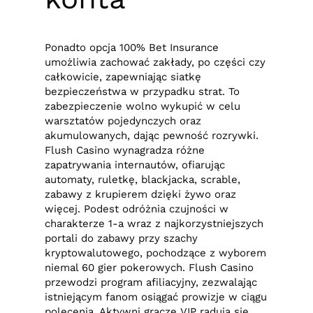
Ponadto opcja 100% Bet Insurance
umożliwia zachować zakłady, po części czy
całkowicie, zapewniając siatkę
bezpieczeństwa w przypadku strat. To
zabezpieczenie wolno wykupić w celu
warsztatów pojedynczych oraz
akumulowanych, dając pewność rozrywki.
Flush Casino wynagradza różne
zapatrywania internautów, ofiarując
automaty, ruletkę, blackjacka, scrable,
zabawy z krupierem dzięki żywo oraz
więcej. Podest odróżnia czujności w
charakterze 1-a wraz z najkorzystniejszych
portali do zabawy przy szachy
kryptowalutowego, pochodzące z wyborem
niemal 60 gier pokerowych. Flush Casino
przewodzi program afiliacyjny, zezwalając
istniejącym fanom osiągać prowizje w ciągu
polecenia. Aktywni gracze VIP radują się