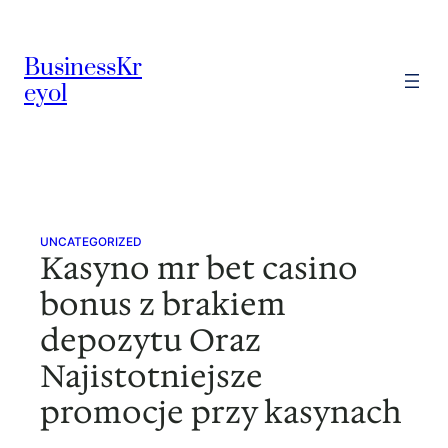
Skip
to
BusinessKr
content
eyol
UNCATEGORIZED
Kasyno mr bet casino
bonus z brakiem
depozytu Oraz
Najistotniejsze
promocje przy kasynach