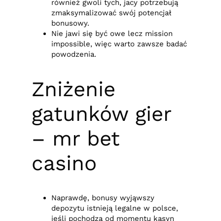
również gwoli tych, jacy potrzebują
zmaksymalizować swój potencjał
bonusowy.
Nie jawi się być owe lecz mission
impossible, więc warto zawsze badać
powodzenia.
Zniżenie
gatunków gier
– mr bet
casino
Naprawdę, bonusy wyjąwszy
depozytu istnieją legalne w polsce,
jeśli pochodzą od momentu kasyn