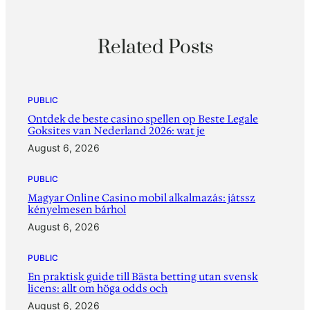
Related Posts
PUBLIC
Ontdek de beste casino spellen op Beste Legale
Goksites van Nederland 2026: wat je
August 6, 2026
PUBLIC
Magyar Online Casino mobil alkalmazás: játssz
kényelmesen bárhol
August 6, 2026
PUBLIC
En praktisk guide till Bästa betting utan svensk
licens: allt om höga odds och
August 6, 2026