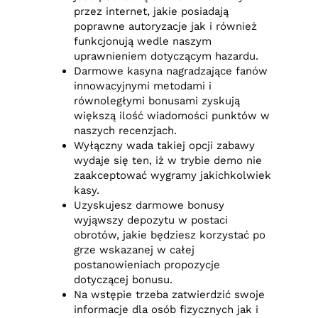
przez internet, jakie posiadają
poprawne autoryzacje jak i również
funkcjonują wedle naszym
uprawnieniem dotyczącym hazardu.
Darmowe kasyna nagradzające fanów
innowacyjnymi metodami i
równoległymi bonusami zyskują
większą ilość wiadomości punktów w
naszych recenzjach.
Wyłączny wada takiej opcji zabawy
wydaje się ten, iż w trybie demo nie
zaakceptować wygramy jakichkolwiek
kasy.
Uzyskujesz darmowe bonusy
wyjąwszy depozytu w postaci
obrotów, jakie będziesz korzystać po
grze wskazanej w całej
postanowieniach propozycje
dotyczącej bonusu.
Na wstępie trzeba zatwierdzić swoje
informacje dla osób fizycznych jak i