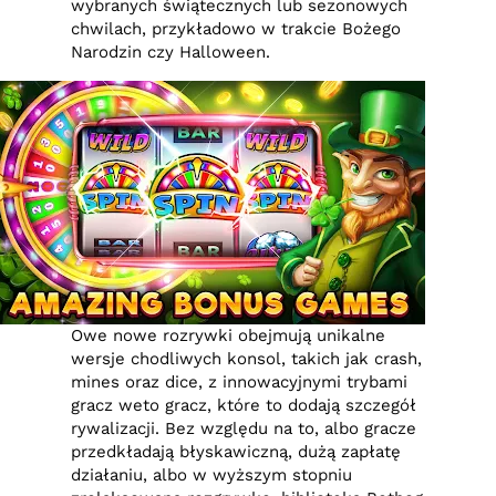
wybranych świątecznych lub sezonowych
chwilach, przykładowo w trakcie Bożego
Narodzin czy Halloween.
Owe nowe rozrywki obejmują unikalne
wersje chodliwych konsol, takich jak crash,
mines oraz dice, z innowacyjnymi trybami
gracz weto gracz, które to dodają szczegół
rywalizacji. Bez względu na to, albo gracze
przedkładają błyskawiczną, dużą zapłatę
działaniu, albo w wyższym stopniu