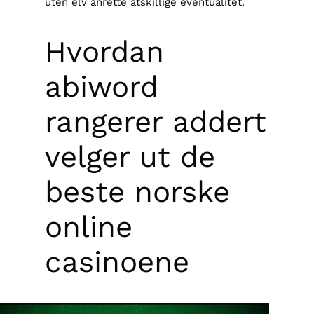
uten elv anrette atskillige eventualitet.
Hvordan
abiword
rangerer addert
velger ut de
beste norske
online
casinoene