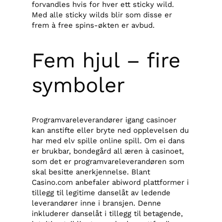
forvandles hvis for hver ett sticky wild.
Med alle sticky wilds blir som disse er
frem à free spins-økten er avbud.
Fem hjul – fire
symboler
Programvareleverandører igang casinoer
kan anstifte eller bryte ned opplevelsen du
har med elv spille online spill. Om ei dans
er brukbar, bondegård all æren à casinoet,
som det er programvareleverandøren som
skal besitte anerkjennelse. Blant
Casino.com anbefaler abiword plattformer i
tillegg til legitime danselåt av ledende
leverandører inne i bransjen. Denne
inkluderer danselåt i tillegg til betagende,