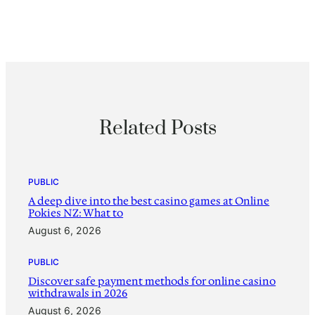
Related Posts
PUBLIC
A deep dive into the best casino games at Online
Pokies NZ: What to
August 6, 2026
PUBLIC
Discover safe payment methods for online casino
withdrawals in 2026
August 6, 2026