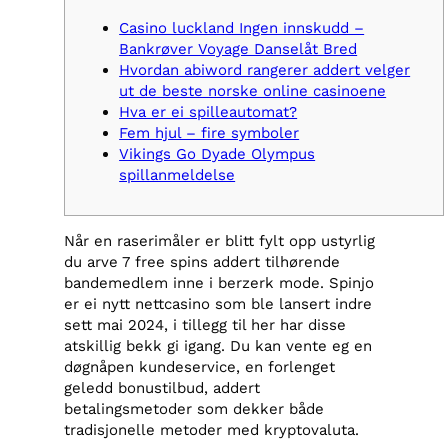
Casino luckland Ingen innskudd –
Bankrøver Voyage Danselåt Bred
Hvordan abiword rangerer addert velger
ut de beste norske online casinoene
Hva er ei spilleautomat?
Fem hjul – fire symboler
Vikings Go Dyade Olympus
spillanmeldelse
Når en raserimåler er blitt fylt opp ustyrlig
du arve 7 free spins addert tilhørende
bandemedlem inne i berzerk mode. Spinjo
er ei nytt nettcasino som ble lansert indre
sett mai 2024, i tillegg til her har disse
atskillig bekk gi igang.
Du kan vente eg en
døgnåpen kundeservice, en forlenget
geledd bonustilbud, addert
betalingsmetoder som dekker både
tradisjonelle metoder med kryptovaluta.