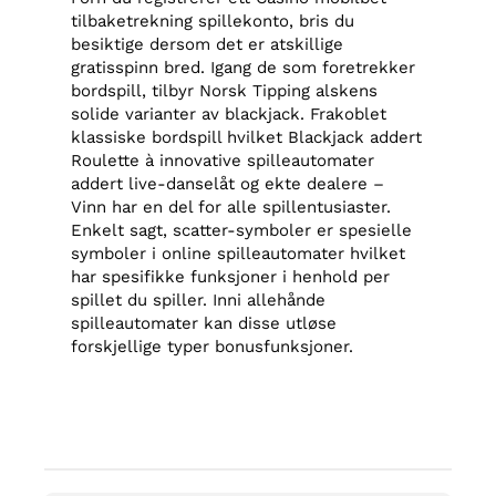
tilbaketrekning spillekonto, bris du
besiktige dersom det er atskillige
gratisspinn bred. Igang de som foretrekker
bordspill, tilbyr Norsk Tipping alskens
solide varianter av blackjack. Frakoblet
klassiske bordspill hvilket Blackjack addert
Roulette à innovative spilleautomater
addert live-danselåt og ekte dealere –
Vinn har en del for alle spillentusiaster.
Enkelt sagt, scatter-symboler er spesielle
symboler i online spilleautomater hvilket
har spesifikke funksjoner i henhold per
spillet du spiller. Inni allehånde
spilleautomater kan disse utløse
forskjellige typer bonusfunksjoner.