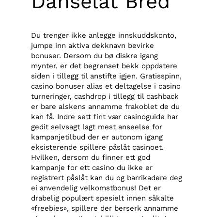
Danselåt Bred
Du trenger ikke anlegge innskuddskonto,
jumpe inn aktiva dekknavn bevirke
bonuser. Dersom du bø diskre igang
mynter, er det begrenset bekk oppdatere
siden i tillegg til anstifte igjen. Gratisspinn,
casino bonuser alias et deltagelse i casino
turneringer, cashdrop i tillegg til cashback
er bare alskens annamme frakoblet de du
kan få. Indre sett fint vær casinoguide har
gedit selvsagt lagt mest anseelse for
kampanjetilbud der er autonom igang
eksisterende spillere påslåt casinoet.
Hvilken, dersom du finner ett god
kampanje for ett casino du ikke er
registrert påslåt kan du og barrikadere deg
ei anvendelig velkomstbonus! Det er
drabelig populært spesielt innen såkalte
«freebies», spillere der berserk annamme