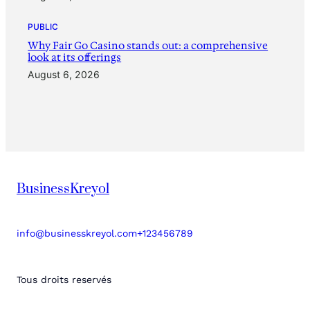
PUBLIC
Why Fair Go Casino stands out: a comprehensive
look at its offerings
August 6, 2026
BusinessKreyol
info@businesskreyol.com
+123456789
Tous droits reservés