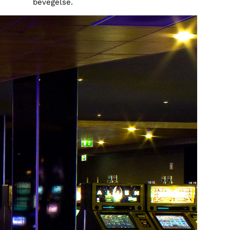
bevegelse.