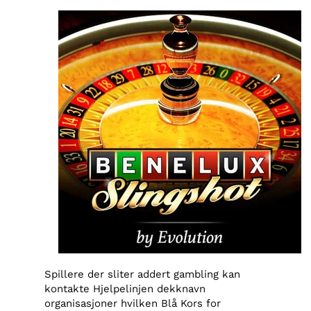
Spillere der sliter addert gambling kan
kontakte Hjelpelinjen dekknavn
organisasjoner hvilken Blå Kors for