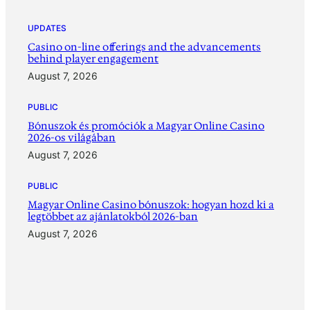
UPDATES
Casino on-line offerings and the advancements
behind player engagement
August 7, 2026
PUBLIC
Bónuszok és promóciók a Magyar Online Casino
2026-os világában
August 7, 2026
PUBLIC
Magyar Online Casino bónuszok: hogyan hozd ki a
legtöbbet az ajánlatokból 2026-ban
August 7, 2026