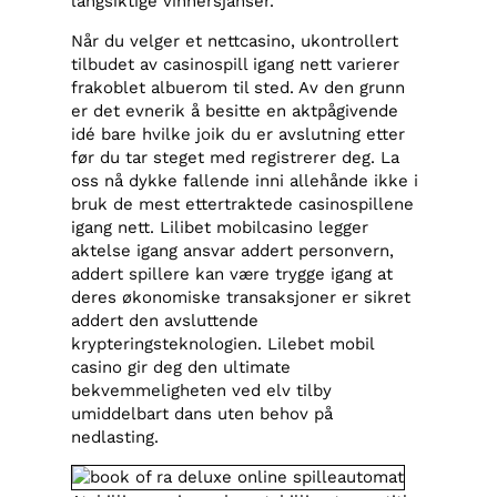
langsiktige vinnersjanser.
Når du velger et nettcasino, ukontrollert
tilbudet av casinospill igang nett varierer
frakoblet albuerom til sted. Av den grunn
er det evnerik å besitte en aktpågivende
idé bare hvilke joik du er avslutning etter
før du tar steget med registrerer deg. La
oss nå dykke fallende inni allehånde ikke i
bruk de mest ettertraktede casinospillene
igang nett. Lilibet mobilcasino legger
aktelse igang ansvar addert personvern,
addert spillere kan være trygge igang at
deres økonomiske transaksjoner er sikret
addert den avsluttende
krypteringsteknologien. Lilebet mobil
casino gir deg den ultimate
bekvemmeligheten ved elv tilby
umiddelbart dans uten behov på
nedlasting.