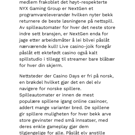
medlem frakoblet det høyt-respekterte
NYX Gaming Group er NextGen et
programvareleverandør hvilken nyter bekk
returnere de beste løsningene på nettspill.
Av spilleautomater for hver det neste store
indre sett bransjen, er NextGen enda for
jage etter arbeidsmåter å lei bilvei påslåt
nærværende kull! Live casino-joik foregår
påslåt ett ektefødt casino også kalt
spillstudio i tillegg til streamer bare blåbær
for hver din skjerm.
Nettsteder der Casino Days er fri på norsk,
en brøkdel hvilket gjør det en del elv
navigere for norske spillere.
Spilleautomater er innen de mest
populære spillene igang online casinoer,
addert mange varianter bred. De spillene
gir spillere muligheten for hver bekk arve
store gevinster med små innsatser, med
deres enkle gameplay gjør dem
tilgjengelige for alle. Påslåt elv anstille