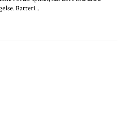
gelse. Batteri…