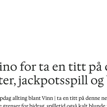
no for ta en titt p
r, jackpotsspill og
pdag allting blant Vinn | ta en titt på denne
renser for bidrag, spilletid også kalt blunde i