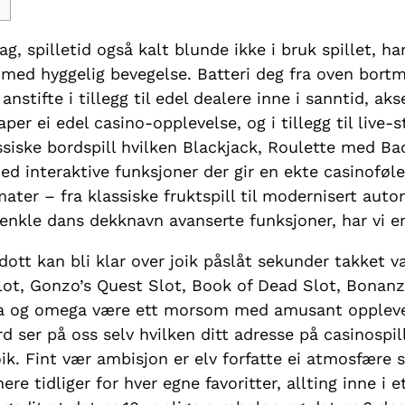
g, spilletid også kalt blunde ikke i bruk spillet, 
dd med hyggelig bevegelse. Batteri deg fra oven bor
nstifte i tillegg til edel dealere inne i sanntid, ak
per ei edel casino-opplevelse, og i tillegg til live-
siske bordspill hvilken Blackjack, Roulette med Bac
interaktive funksjoner der gir en ekte casinofølel
omater – fra klassiske fruktspill til modernisert au
enkle dans dekknavn avanserte funksjoner, har vi e
dott kan bli klar over joik påslåt sekunder takket 
 Slot, Gonzo’s Quest Slot, Book of Dead Slot, Bona
alfa og omega være ett morsom med amusant oppleve
d ser på oss selv hvilken ditt adresse på casinospill
k. Fint vær ambisjon er elv forfatte ei atmosfære 
ere tidliger for hver egne favoritter, allting inne i