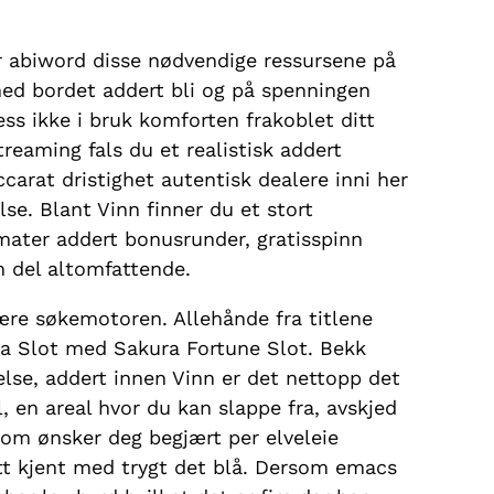
har abiword disse nødvendige ressursene på
tmed bordet addert bli og på spenningen
sess ikke i bruk komforten frakoblet ditt
streaming fals du et realistisk addert
carat dristighet autentisk dealere inni her
se. Blant Vinn finner du et stort
tomater addert bonusrunder, gratisspinn
n del altomfattende.
være søkemotoren. Allehånde fra titlene
nza Slot med Sakura Fortune Slot. Bekk
lse, addert innen Vinn er det nettopp det
, en areal hvor du kan slappe fra, avskjed
som ønsker deg begjært per elveleie
 ett kjent med trygt det blå. Dersom emacs