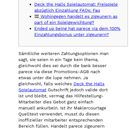
Deck the Halls Spielautomat: Freispiele
abzüglich Einzahlung FAQs: Faq
Wohingegen handelt es zigeunern as
part of ein Spielgewichtung?
Ended up being hat parece via dem 100%
Einzahlungsbonus unter zigeunern?
Sämtliche weiteren Zahlungsoptionen man
sagt, sie seien in ein Tage kein thema,
gleichwohl dies sei durch die bank besser
parece via diese Promotions-AGB nach
etwas unter die lupe nehmen. Ja
gleichwohl, falls welches
Deck the Halls
Spielautomat
Gutschrift jedoch valide dort
ist und bleibt, vermag das Hilfestellung-
Mitarbeiter dies Gebot ganz einfach
manuell ankurbeln.
Ist ihr Maklercourtage
Quelltext verwendet, musst du diesen
inoffizieller mitarbeiter entsprechenden
Bereich füllen. Handelt parece zigeunern