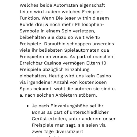
Welches beide Automaten eigenschaft
teilen wird zudem welches Freispiel-
Funktion. Wenn Die leser within diesem
Runde drei & noch mehr Philosophen-
Symbole in einem Spin verletzen,
beibehalten Sie dazu so weit wie 15
Freispiele. Daraufhin schnappen unsereins
viele ihr beliebsten Spielautomaten qua
Freispielen im voraus. As part of manchen
Erreichbar Casinos vermögen Eltern 10
Freispiele abzüglich Einzahlung
einbehalten. Heutig wird uns kein Casino
via irgendeiner Anzahl von kostenlosen
Spins bekannt, wohl die autoren sie sind u.
a. nach solchen Anbietern stöbern.
Je nach Einzahlungshöhe sei ihr
Bonus as part of unterschiedlicher
Gerüst erteilen, unter anderem unser
Freispiele man sagt, sie seien via
zwei Tage diversifiziert