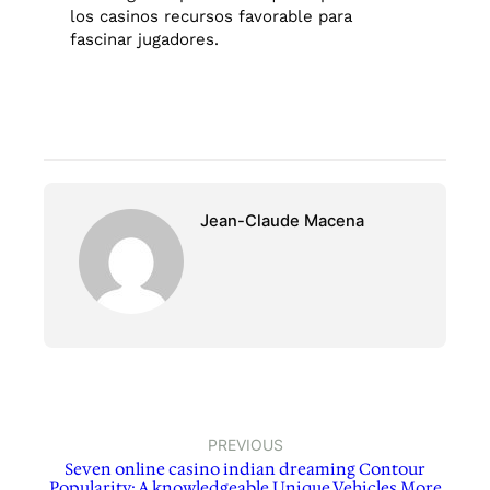
los casinos recursos favorable para
fascinar jugadores.
Jean-Claude Macena
PREVIOUS
Seven online casino indian dreaming Contour
Popularity: A knowledgeable Unique Vehicles More