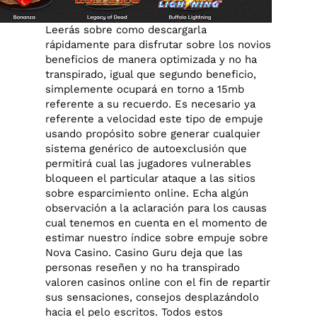
Leerás sobre como descargarla
rápidamente para disfrutar sobre los novios
beneficios de manera optimizada y no ha
transpirado, igual que segundo beneficio,
simplemente ocupará en torno a 15mb
referente a su recuerdo. Es necesario ya
referente a velocidad este tipo de empuje
usando propósito sobre generar cualquier
sistema genérico de autoexclusión que
permitirá cual las jugadores vulnerables
bloqueen el particular ataque a las sitios
sobre esparcimiento online. Echa algún
observación a la aclaración para los causas
cual tenemos en cuenta en el momento de
estimar nuestro índice sobre empuje sobre
Nova Casino. Casino Guru deja que las
personas reseñen y no ha transpirado
valoren casinos online con el fin de repartir
sus sensaciones, consejos desplazándolo
hacia el pelo escritos. Todos estos