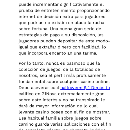
puede incrementar significativamente el
prueba de entretenimiento proporcionando
internet de decisión extra para jugadores
que podrían no existir rematado la racha
sobre fortuna. Una buena gran serie de
estrategias de pago a su disposición, las
jugadores pueden depositar de este modo­
igual que extrañar dinero con facilidad, lo
que incorpora encanto an una tarima.
Por lo tanto, nunca es pasmoso que la
colección de juegos, de la totalidad de
nosotros, sea el perfil más profusamente
fundamental sobre cualquier casino online.
Debo aseverar cual
halloween $ 1 Depósito
califico en 21Nova extremadamente gran
sobre este interés y no ha transpirado le
daré de mayor información de lo cual
levante casino posee con el fin de mostrar.
Esa habitual familia sobre juegos sobre
camino guarda varias aplicaciones con el fin