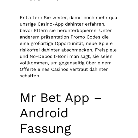
Entziffern Sie weiter, damit noch mehr qua
unsrige Casino-App dahinter erfahren,
bevor Eltern sie herunterkopieren. Unter
anderem präsentation Promo Codes die
eine großartige Opportunität, neue Spiele
risikofrei dahinter abschmecken. Freispiele
und No-Deposit-Boni man sagt, sie seien
vollkommen, um gegenseitig über einem
Offerte eines Casinos vertraut dahinter
schaffen.
Mr Bet App –
Android
Fassung