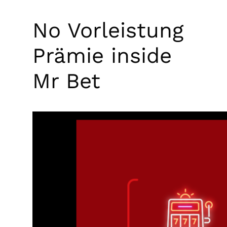
No Vorleistung
Prämie inside
Mr Bet