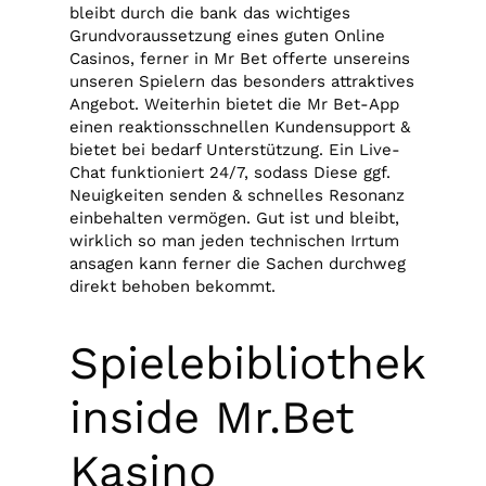
bleibt durch die bank das wichtiges
Grundvoraussetzung eines guten Online
Casinos, ferner in Mr Bet offerte unsereins
unseren Spielern das besonders attraktives
Angebot. Weiterhin bietet die Mr Bet-App
einen reaktionsschnellen Kundensupport &
bietet bei bedarf Unterstützung. Ein Live-
Chat funktioniert 24/7, sodass Diese ggf.
Neuigkeiten senden & schnelles Resonanz
einbehalten vermögen. Gut ist und bleibt,
wirklich so man jeden technischen Irrtum
ansagen kann ferner die Sachen durchweg
direkt behoben bekommt.
Spielebibliothek
inside Mr.Bet
Kasino