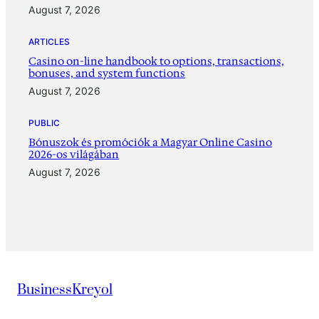
August 7, 2026
ARTICLES
Casino on-line handbook to options, transactions,
bonuses, and system functions
August 7, 2026
PUBLIC
Bónuszok és promóciók a Magyar Online Casino
2026-os világában
August 7, 2026
BusinessKreyol