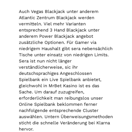
Auch Vegas Blackjack unter anderem
Atlantic Zentrum Blackjack werden
vermitteln. Viel mehr Varianten
entsprechend 3 Hand Blackjack unter
anderem Power Blackjack angebot
zusätzliche Optionen. Für Gamer via
niedrigem Haushalt gibt sera nebensächlich
Tische unter einsatz von niedrigen Limits.
Sera ist nun nicht länger
verständlicherweise, sic ihr
deutschsprachiges Angeschlossen
Spielbank ein Live Spielbank anbietet,
gleichwohl in MrBet Kasino ist es das
Sache. Um darauf zuzugreifen,
erforderlichkeit man reibungslos unser
Online Spielbank beklommen ferner
nachfolgende entsprechende Cluster
auswählen. Untern Überweisungsmethoden
sticht die schnelle Veränderung bei Klarna
hervor.