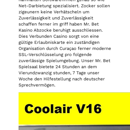
Net-Darbietung spezialisiert. Zocker sollen
zigeunern keine Verhätscheln um
Zuverlässigkeit und Zuverlässigkeit
schaffen ferner im griff haben Mr. Bet
Kasino Abzocke beruhigt ausschliessen.
Dies Verbunden Casino sorgt von eine
gültige Erlaubniskarte ein zuständigen
Organisation durch Curaçao ferner moderne
SSL-Verschlüsselung pro folgende
zuverlässige Spielumgebung. Unser Mr. Bet
Spielsaal bietete 24 Stunden an dem
Vierundzwanzig stunden, 7 Tage unser
Woche den Hilfestellung nach deutscher
Sprechvermögen.