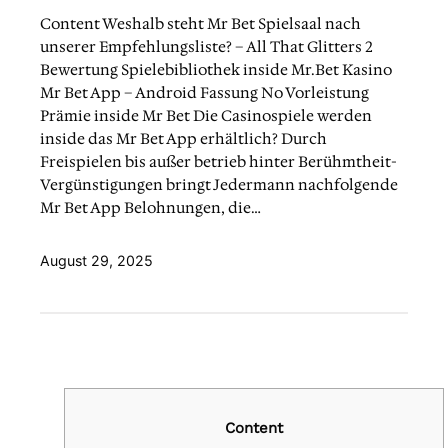
Content Weshalb steht Mr Bet Spielsaal nach
unserer Empfehlungsliste? – All That Glitters 2
Bewertung Spielebibliothek inside Mr.Bet Kasino
Mr Bet App – Android Fassung No Vorleistung
Prämie inside Mr Bet Die Casinospiele werden
inside das Mr Bet App erhältlich? Durch
Freispielen bis außer betrieb hinter Berühmtheit-
Vergünstigungen bringt Jedermann nachfolgende
Mr Bet App Belohnungen, die…
August 29, 2025
Content