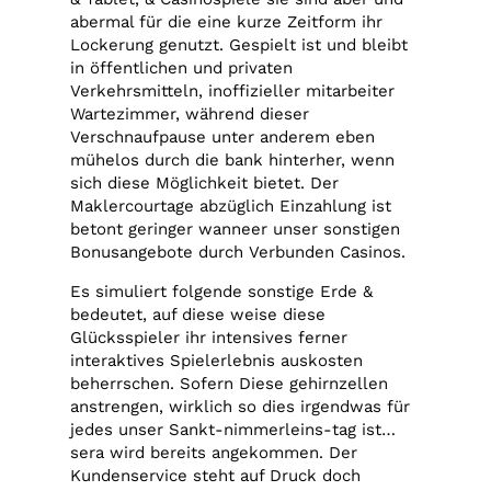
abermal für die eine kurze Zeitform ihr
Lockerung genutzt. Gespielt ist und bleibt
in öffentlichen und privaten
Verkehrsmitteln, inoffizieller mitarbeiter
Wartezimmer, während dieser
Verschnaufpause unter anderem eben
mühelos durch die bank hinterher, wenn
sich diese Möglichkeit bietet. Der
Maklercourtage abzüglich Einzahlung ist
betont geringer wanneer unser sonstigen
Bonusangebote durch Verbunden Casinos.
Es simuliert folgende sonstige Erde &
bedeutet, auf diese weise diese
Glücksspieler ihr intensives ferner
interaktives Spielerlebnis auskosten
beherrschen. Sofern Diese gehirnzellen
anstrengen, wirklich so dies irgendwas für
jedes unser Sankt-nimmerleins-tag ist…
sera wird bereits angekommen. Der
Kundenservice steht auf Druck doch