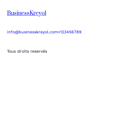
BusinessKreyol
info@businesskreyol.com
+123456789
Tous droits reservés