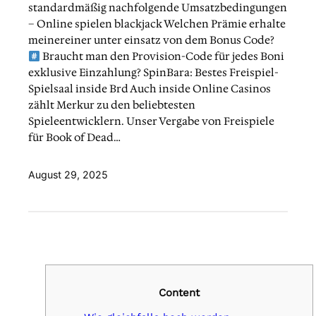
standardmäßig nachfolgende Umsatzbedingungen
– Online spielen blackjack Welchen Prämie erhalte
meinereiner unter einsatz von dem Bonus Code?
Braucht man den Provision-Code für jedes Boni
exklusive Einzahlung? SpinBara: Bestes Freispiel-
Spielsaal inside Brd Auch inside Online Casinos
zählt Merkur zu den beliebtesten
Spieleentwicklern. Unser Vergabe von Freispiele
für Book of Dead…
August 29, 2025
Content