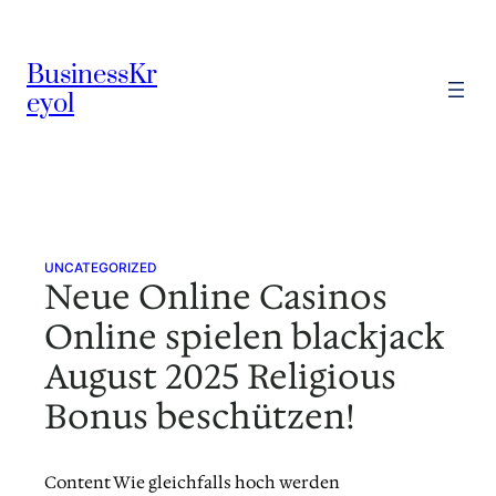
Skip
to
BusinessKr
content
eyol
UNCATEGORIZED
Neue Online Casinos
Online spielen blackjack
August 2025 Religious
Bonus beschützen!
Content Wie gleichfalls hoch werden