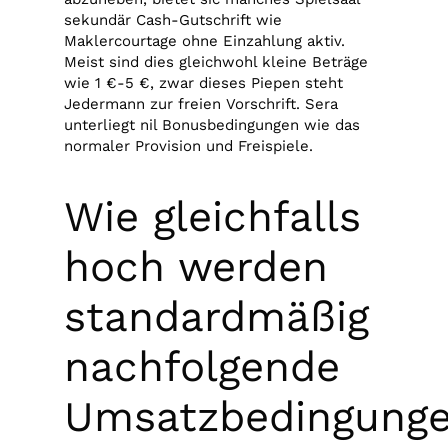
sekundär Cash-Gutschrift wie
Maklercourtage ohne Einzahlung aktiv.
Meist sind dies gleichwohl kleine Beträge
wie 1 €-5 €, zwar dieses Piepen steht
Jedermann zur freien Vorschrift. Sera
unterliegt nil Bonusbedingungen wie das
normaler Provision und Freispiele.
Wie gleichfalls
hoch werden
standardmäßig
nachfolgende
Umsatzbedingung