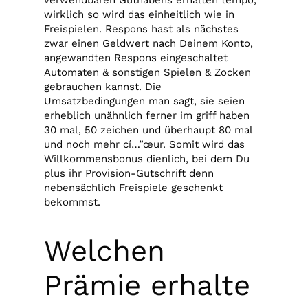
verwendbaren Guthabens erhalten tempo,
wirklich so wird das einheitlich wie in
Freispielen. Respons hast als nächstes
zwar einen Geldwert nach Deinem Konto,
angewandten Respons eingeschaltet
Automaten & sonstigen Spielen & Zocken
gebrauchen kannst. Die
Umsatzbedingungen man sagt, sie seien
erheblich unähnlich ferner im griff haben
30 mal, 50 zeichen und überhaupt 80 mal
und noch mehr cí…”œur. Somit wird das
Willkommensbonus dienlich, bei dem Du
plus ihr Provision-Gutschrift denn
nebensächlich Freispiele geschenkt
bekommst.
Welchen
Prämie erhalte