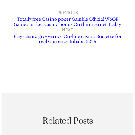
PREVIOUS
Totally free Casino poker Gamble Official WSOP
Games mr bet casino bonus On the internet Today
NEXT
Play casino grosvernor On-line casino Roulette for
real Currency Inhabit 2025
Related Posts