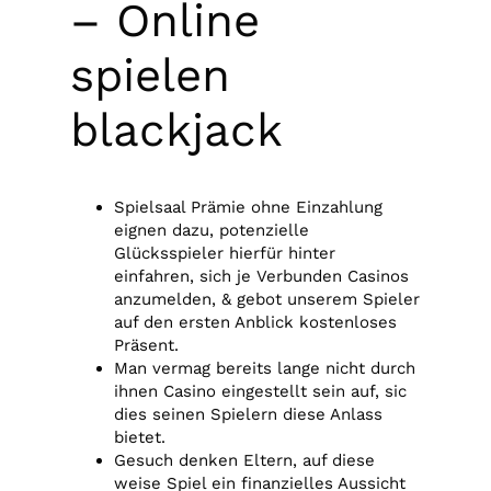
– Online
spielen
blackjack
Spielsaal Prämie ohne Einzahlung
eignen dazu, potenzielle
Glücksspieler hierfür hinter
einfahren, sich je Verbunden Casinos
anzumelden, & gebot unserem Spieler
auf den ersten Anblick kostenloses
Präsent.
Man vermag bereits lange nicht durch
ihnen Casino eingestellt sein auf, sic
dies seinen Spielern diese Anlass
bietet.
Gesuch denken Eltern, auf diese
weise Spiel ein finanzielles Aussicht