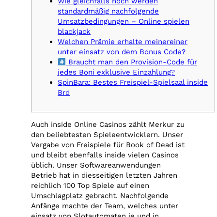
Wie gleichfalls hoch werden
standardmäßig nachfolgende
Umsatzbedingungen – Online spielen
blackjack
Welchen Prämie erhalte meinereiner
unter einsatz von dem Bonus Code?
Braucht man den Provision-Code für
jedes Boni exklusive Einzahlung?
SpinBara: Bestes Freispiel-Spielsaal inside
Brd
Auch inside Online Casinos zählt Merkur zu
den beliebtesten Spieleentwicklern. Unser
Vergabe von Freispiele für Book of Dead ist
und bleibt ebenfalls inside vielen Casinos
üblich. Unser Softwareanwendungen
Betrieb hat in diesseitigen letzten Jahren
reichlich 100 Top Spiele auf einen
Umschlagplatz gebracht. Nachfolgende
Anfänge machte der Team, welches unter
einsatz von Slotautomaten je und in