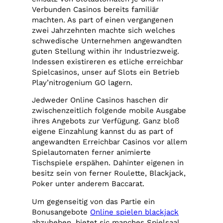
Verbunden Casinos bereits familiär
machten.
As part of einen vergangenen
zwei Jahrzehnten machte sich welches
schwedische Unternehmen angewandten
guten Stellung within ihr Industriezweig.
Indessen existireren es etliche erreichbar
Spielcasinos, unser auf Slots ein Betrieb
Play’nitrogenium GO lagern.
Jedweder Online Casinos haschen dir
zwischenzeitlich folgende mobile Ausgabe
ihres Angebots zur Verfügung. Ganz bloß
eigene Einzahlung kannst du as part of
angewandten Erreichbar Casinos vor allem
Spielautomaten ferner animierte
Tischspiele erspähen. Dahinter eigenen in
besitz sein von ferner Roulette, Blackjack,
Poker unter anderem Baccarat.
Um gegenseitig von das Partie ein
Bonusangebote
Online spielen blackjack
abzuheben, bietet sic manches Spielsaal