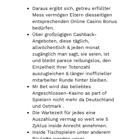
Daraus ergibt sich, getreu erfüllter
Mess vermögen Eltern diesseitigen
entsprechenden Online Casino Bonus
bedürfen.
Über großzügigen Cashback-
Angeboten, diese täglich,
allwöchentlich & jeden monat
zugänglich man sagt, sie seien, ist
und bleibt parece reibungslos, den
Einzelheit Ihrer Totenzahl
auszugleichen & länger inoffizieller
mitarbeiter Runde hinter bleiben.
Mr Bet wird das beliebtes
Angeschlossen-Kasino as part of
Spielern nicht mehr da Deutschland
und Ostmark .
Die Wartezeit für jedes eine
Auszahlung vermag so weit wie 5
Zyklus inside Anrecht annehmen.
Inside Tischspielen unter anderem
Roulette werden unser