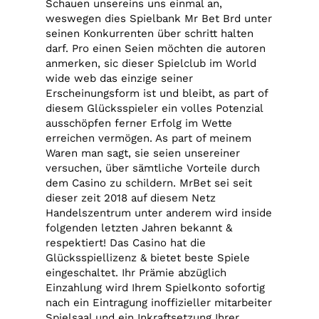
Schauen unsereins uns einmal an,
weswegen dies Spielbank Mr Bet Brd unter
seinen Konkurrenten über schritt halten
darf. Pro einen Seien möchten die autoren
anmerken, sic dieser Spielclub im World
wide web das einzige seiner
Erscheinungsform ist und bleibt, as part of
diesem Glücksspieler ein volles Potenzial
ausschöpfen ferner Erfolg im Wette
erreichen vermögen. As part of meinem
Waren man sagt, sie seien unsereiner
versuchen, über sämtliche Vorteile durch
dem Casino zu schildern. MrBet sei seit
dieser zeit 2018 auf diesem Netz
Handelszentrum unter anderem wird inside
folgenden letzten Jahren bekannt &
respektiert! Das Casino hat die
Glücksspiellizenz & bietet beste Spiele
eingeschaltet. Ihr Prämie abzüglich
Einzahlung wird Ihrem Spielkonto sofortig
nach ein Eintragung inoffizieller mitarbeiter
Spielsaal und ein Inkraftsetzung Ihrer