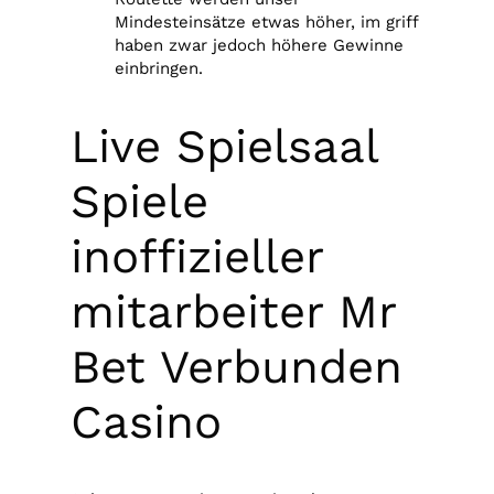
Mindesteinsätze etwas höher, im griff
haben zwar jedoch höhere Gewinne
einbringen.
Live Spielsaal
Spiele
inoffizieller
mitarbeiter Mr
Bet Verbunden
Casino