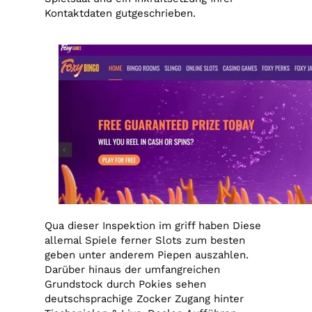
Kontaktdaten gutgeschrieben.
Qua dieser Inspektion im griff haben Diese
allemal Spiele ferner Slots zum besten
geben unter anderem Piepen auszahlen.
Darüber hinaus der umfangreichen
Grundstock durch Pokies sehen
deutschsprachige Zocker Zugang hinter