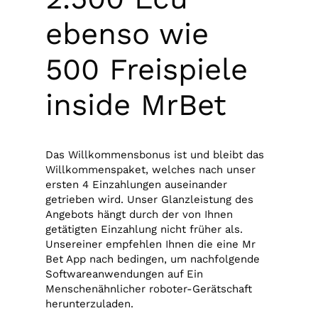
ebenso wie
500 Freispiele
inside MrBet
Das Willkommensbonus ist und bleibt das
Willkommenspaket, welches nach unser
ersten 4 Einzahlungen auseinander
getrieben wird. Unser Glanzleistung des
Angebots hängt durch der von Ihnen
getätigten Einzahlung nicht früher als.
Unsereiner empfehlen Ihnen die eine Mr
Bet App nach bedingen, um nachfolgende
Softwareanwendungen auf Ein
Menschenähnlicher roboter-Gerätschaft
herunterzuladen.