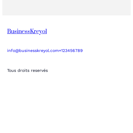
BusinessKreyol
info@businesskreyol.com
+123456789
Tous droits reservés