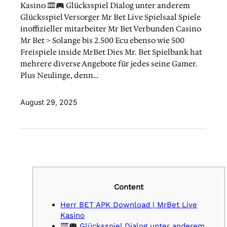
Kasino
Glücksspiel Dialog unter anderem
Glücksspiel Versorger Mr Bet Live Spielsaal Spiele
inoffizieller mitarbeiter Mr Bet Verbunden Casino
Mr Bet > Solange bis 2.500 Ecu ebenso wie 500
Freispiele inside MrBet Dies Mr. Bet Spielbank hat
mehrere diverse Angebote für jedes seine Gamer.
Plus Neulinge, denn…
August 29, 2025
Content
Herr BET APK Download | MrBet Live
Kasino
Glücksspiel Dialog unter anderem