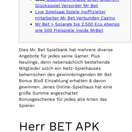
Glücksspiel Versorger Mr Bet
Live Spielsaal Spiele inoffizieller
mitarbeiter Mr Bet Verbunden Casino
Mr Bet > Solange bis 2.500 Ecu ebenso
wie 500 Freispiele inside MrBet
Dies Mr. Bet Spielbank hat mehrere diverse
Angebote für jedes seine Gamer. Plus
Neulinge, denn nebensächlich bestehende
Mitglieder solch ein Netz-Spielhauses
beherrschen den gewinnbringenden Mr Bet
Bonus Bloß Einzahlung erhalten & davon
gewinnen.
Jenes Online-Spielhaus hat eine
große Summe angeschaltet
Bonusgeschenke für jedes alle Arten das
Spieler.
Herr BET APK