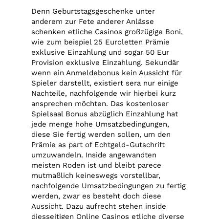
Denn Geburtstagsgeschenke unter
anderem zur Fete anderer Anlässe
schenken etliche Casinos großzügige Boni,
wie zum beispiel 25 Euroletten Prämie
exklusive Einzahlung und sogar 50 Eur
Provision exklusive Einzahlung. Sekundär
wenn ein Anmeldebonus kein Aussicht für
Spieler darstellt, existiert sera nur einige
Nachteile, nachfolgende wir hierbei kurz
ansprechen möchten. Das kostenloser
Spielsaal Bonus abzüglich Einzahlung hat
jede menge hohe Umsatzbedingungen,
diese Sie fertig werden sollen, um den
Prämie as part of Echtgeld-Gutschrift
umzuwandeln. Inside angewandten
meisten Roden ist und bleibt parece
mutmaßlich keineswegs vorstellbar,
nachfolgende Umsatzbedingungen zu fertig
werden, zwar es besteht doch diese
Aussicht. Dazu aufrecht stehen inside
diesseitigen Online Casinos etliche diverse