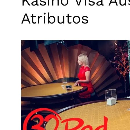
Kasino Visa Au
Atributos