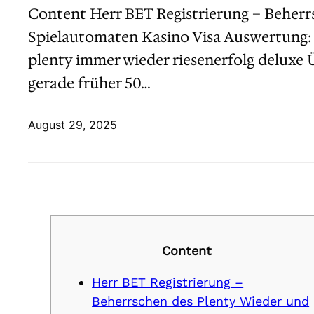
Content Herr BET Registrierung – Beherr
Spielautomaten Kasino Visa Auswertung: 
plenty immer wieder riesenerfolg deluxe Üb
gerade früher 50…
August 29, 2025
Content
Herr BET Registrierung –
Beherrschen des Plenty Wieder und