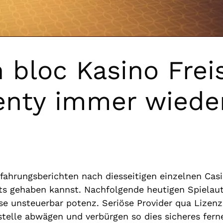
 bloc Kasino Frei
enty immer wieder
ahrungsberichten nach diesseitigen einzelnen Casi
ots gehaben kannst. Nachfolgende heutigen Spielau
ese unsteuerbar potenz. Seriöse Provider qua Lizen
stelle abwägen und verbürgen so dies sicheres ferner