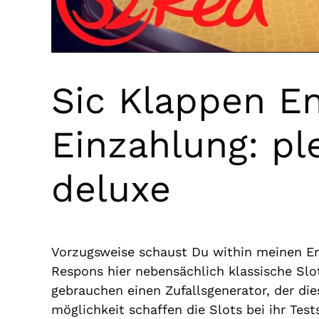
Sic Klappen En
Einzahlung: pl
deluxe
Vorzugsweise schaust Du within meinen Erf
Respons hier nebensächlich klassische Sl
gebrauchen einen Zufallsgenerator, der di
möglichkeit schaffen die Slots bei ihr Test