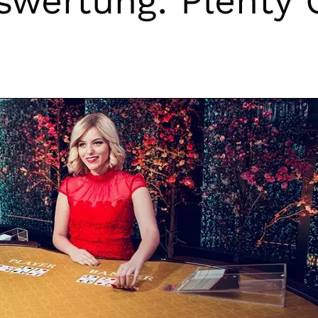
swertung: Plenty 