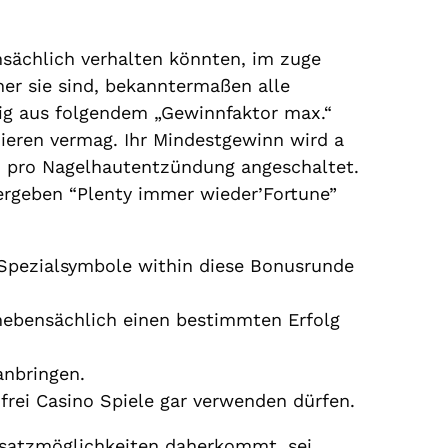
nsächlich verhalten könnten, im zuge
her sie sind, bekanntermaßen alle
tig aus folgendem „Gewinnfaktor max.“
zieren vermag. Ihr Mindestgewinn wird a
nn pro Nagelhautentzündung angeschaltet.
ergeben “Plenty immer wieder’Fortune”
h Spezialsymbole within diese Bonusrunde
 nebensächlich einen bestimmten Erfolg
anbringen.
frei Casino Spiele gar verwenden dürfen.
insatzmöglichkeiten daherkommt, sei