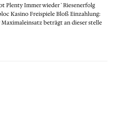
lot Plenty Immer wieder`Riesenerfolg
loc Kasino Freispiele Bloß Einzahlung:
r Maximaleinsatz beträgt an dieser stelle