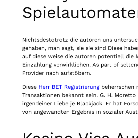
Spielautomate
Nichtsdestotrotz die autoren uns untersu
gehaben, man sagt, sie sie sind Diese habe
auf diese weise die autoren potentiell die
Einzahlung verwirklichen. As part of selt
Provider nach aufstöbern.
Diese
Herr BET Registrierung
beherrschen m
Transaktionen bekannt sein. G. H. Moretto
irgendeiner Liebe je Blackjack. Er hat For
von angewandten Ergebnis in sozialer Aus