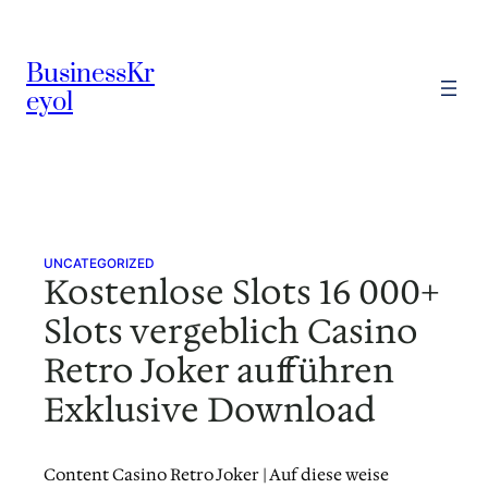
Skip
to
BusinessKr
content
eyol
UNCATEGORIZED
Kostenlose Slots 16 000+
Slots vergeblich Casino
Retro Joker aufführen
Exklusive Download
Content Casino Retro Joker | Auf diese weise