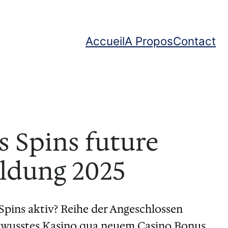
Accueil
A Propos
Contact
s Spins future
eldung 2025
pins aktiv? Reihe der Angeschlossen
bewusstes Kasino qua neuem Casino Bonus