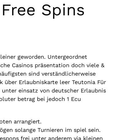
Free Spins
kleiner geworden. Untergeordnet
che Casinos präsentation doch viele &
häufigsten sind verständlicherweise
 über Erlaubniskarte leer Teutonia Für
 unter einsatz von deutscher Erlaubnis
oluter betrag bei jedoch 1 Ecu
ten arrangiert.
ögen solange Turnieren im spiel sein.
espons frei unter anderem via kleinen