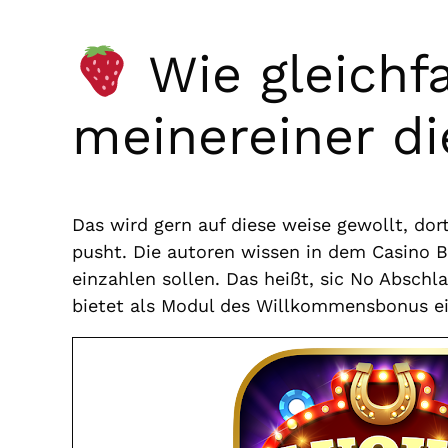
Wie gleichfa
meinereiner di
Das wird gern auf diese weise gewollt, do
pusht. Die autoren wissen in dem Casino 
einzahlen sollen. Das heißt, sic No Abschl
bietet als Modul des Willkommensbonus ei