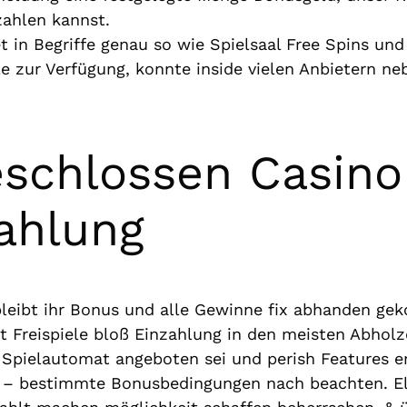
ahlen kannst.
in Begriffe genau so wie Spielsaal Free Spins und
 zur Verfügung, konnte inside vielen Anbietern nebe
eschlossen Casino
ahlung
 bleibt ihr Bonus und alle Gewinne fix abhanden ge
st Freispiele bloß Einzahlung in den meisten Abho
 Spielautomat angeboten sei und perish Features er 
s – bestimmte Bonusbedingungen nach beachten. Elt