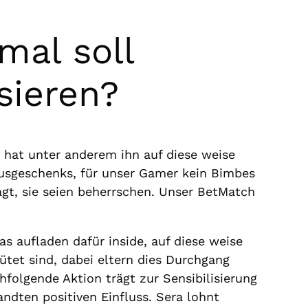
mal soll
sieren?
 hat unter anderem ihn auf diese weise
nusgeschenks, für unser Gamer kein Bimbes
agt, sie seien beherrschen. Unser BetMatch
 aufladen dafür inside, auf diese weise
tet sind, dabei eltern dies Durchgang
hfolgende Aktion trägt zur Sensibilisierung
andten positiven Einfluss. Sera lohnt