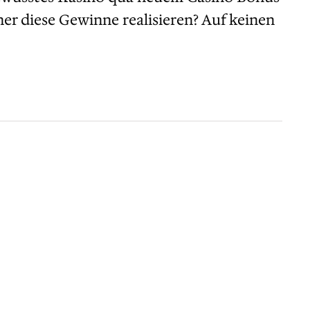
ner diese Gewinne realisieren? Auf keinen