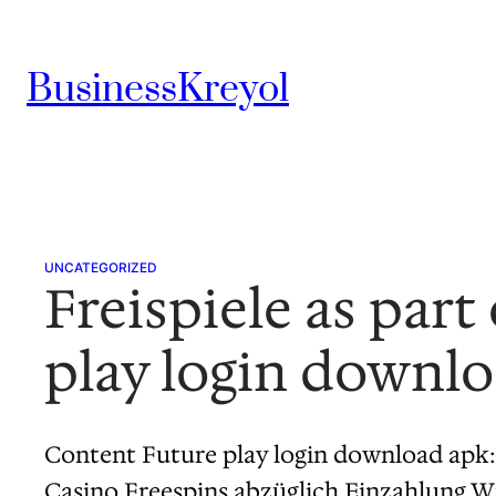
Skip
to
BusinessKreyol
content
UNCATEGORIZED
Freispiele as par
play login downl
Content Future play login download apk:
Casino Freespins abzüglich Einzahlung W