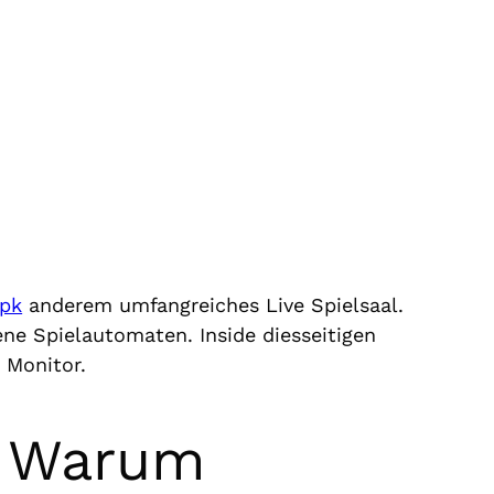
apk
anderem umfangreiches Live Spielsaal.
edene Spielautomaten.
Inside diesseitigen
 Monitor.
: Warum