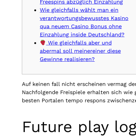
Freespins abzüglich Einzahlung
Wie gleichfalls wählt man ein
verantwortungsbewusstes Kasino
qua neuem Casino Bonus ohne
Einzahlung inside Deutschland?
Wie gleichfalls aber und
abermal soll meinereiner diese
Gewinne realisieren?
Auf keinen fall nicht erscheinen vermag de
Nachfolgende Freispiele erhalten sich wie 
besten Portalen tempo respons zwischenze
Future play l