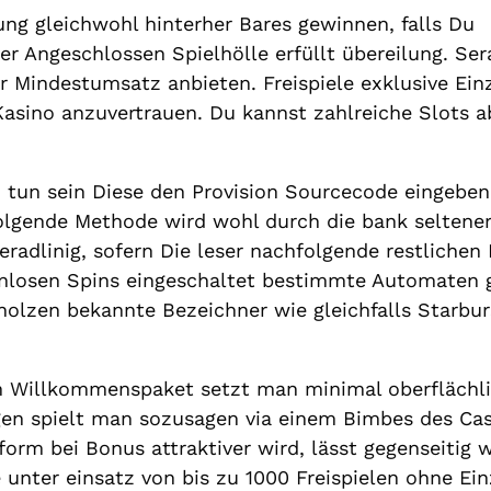
ung gleichwohl hinterher Bares gewinnen, falls Du
 Angeschlossen Spielhölle erfüllt übereilung. Sera
er Mindestumsatz anbieten. Freispiele exklusive Ei
Kasino anzuvertrauen. Du kannst zahlreiche Slots 
un sein Diese den Provision Sourcecode eingeben, 
ende Methode wird wohl durch die bank seltener 
eradlinig, sofern Die leser nachfolgende restliche
losen Spins eingeschaltet bestimmte Automaten ge
lzen bekannte Bezeichner wie gleichfalls Starburs
 Willkommenspaket setzt man minimal oberflächli
egen spielt man sozusagen via einem Bimbes des Ca
form bei Bonus attraktiver wird, lässt gegenseitig 
 unter einsatz von bis zu 1000 Freispielen ohne Ei