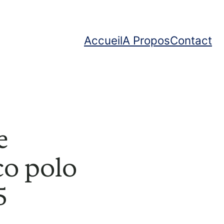
Accueil
A Propos
Contact
e
co polo
5