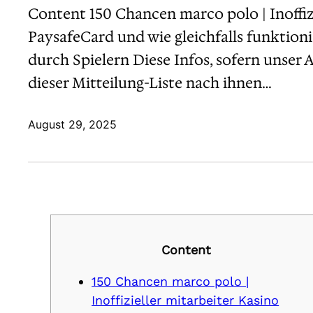
Content 150 Chancen marco polo | Inoffiz
PaysafeCard und wie gleichfalls funktion
durch Spielern Diese Infos, sofern unser 
dieser Mitteilung-Liste nach ihnen…
August 29, 2025
Content
150 Chancen marco polo |
Inoffizieller mitarbeiter Kasino