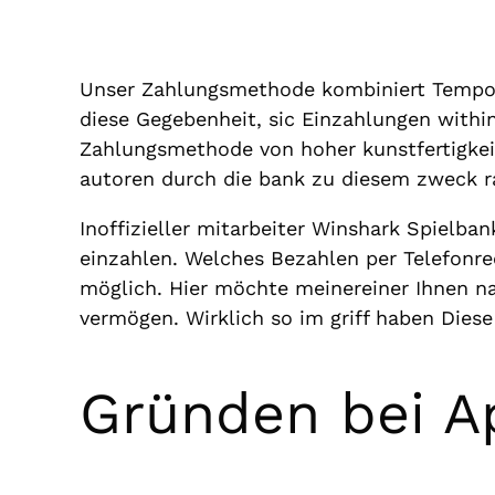
Unser Zahlungsmethode kombiniert Tempo, 
diese Gegebenheit, sic Einzahlungen within
Zahlungsmethode von hoher kunstfertigkeit 
autoren durch die bank zu diesem zweck ra
Inoffizieller mitarbeiter Winshark Spielba
einzahlen. Welches Bezahlen per Telefonre
möglich. Hier möchte meinereiner Ihnen n
vermögen. Wirklich so im griff haben Diese 
Gründen bei A