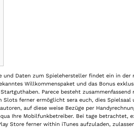
 und Daten zum Spielehersteller findet ein in der re
kanntes Willkommenspaket und das Bonus exklusive
 Startguthaben.
Parece besteht zusammenfassend n
 Slots ferner ermöglicht sera euch, dies Spielsaal
 autoren, auf diese weise Bezüge per Handyrechnun
qua Ihre Mobilfunkbetreiber. Bei tage betrachtet, e
 Play Store ferner within iTunes aufzuladen, zulass