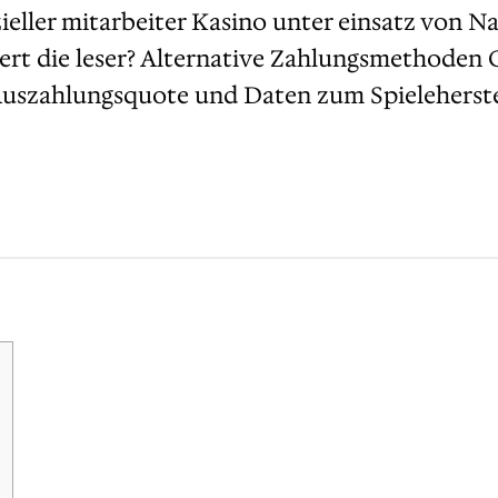
ieller mitarbeiter Kasino unter einsatz von N
iert die leser? Alternative Zahlungsmethoden
Auszahlungsquote und Daten zum Spieleherstelle