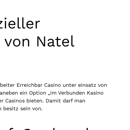
ieller
 von Natel
rbeiter Erreichbar Casino unter einsatz von
 Daneben ein Option „im Verbunden Kasino
er Casinos bieten. Damit darf man
 besitz sein von.