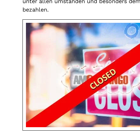
unter allen umständen und besonders dem 
bezahlen.