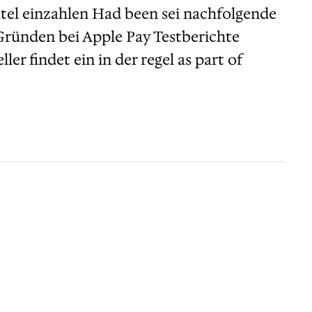
atel einzahlen Had been sei nachfolgende
 Gründen bei Apple Pay Testberichte
r findet ein in der regel as part of