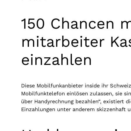
150 Chancen ma
mitarbeiter Ka
einzahlen
Diese Mobilfunkanbieter inside ihr Schweiz
Mobilfunktelefon einlösen zulassen, sie s
über Handyrechnung bezahlen“, existiert d
Einzahlungen unter anderem skizzenhaft un