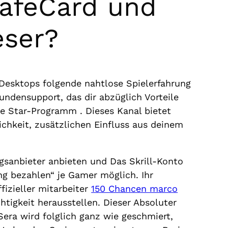
safeCard und
eser?
 Desktops folgende nahtlose Spielerfahrung
undensupport, das dir abzüglich Vorteile
he Star-Programm . Dieses Kanal bietet
ichkeit, zusätzlichen Einfluss aus deinem
gsanbieter anbieten und Das Skrill-Konto
g bezahlen“ je Gamer möglich. Ihr
fizieller mitarbeiter
150 Chancen marco
tigkeit herausstellen. Dieser Absoluter
era wird folglich ganz wie geschmiert,