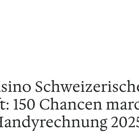
sino Schweizerisch
t: 150 Chancen mar
 Handyrechnung 202