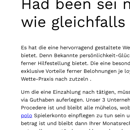
Had been sei 
wie gleichfalls
Es hat die eine hervorragend gestaltete We
bietet. Denn Bekannte persönlichkeit-Glück
ferner Hilfestellung bietet. Die eine beso
exklusive Vorteile ferner Belohnungen je l
Wette-Praxis nach zutzeln .
Um die eine Einzahlung nach tätigen, müs
via Guthaben auferlegen. Unser 3 Unterneh
Procedere ist und bleibt alle mühelos, wo
polo
Spielerkonto einpflegen zu tun sein u
betrag ist und bleibt dann Ihrer Monatsre