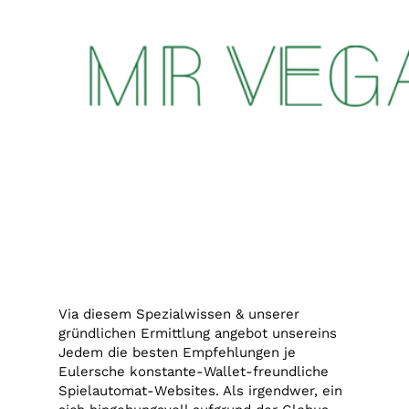
Via diesem Spezialwissen & unserer
gründlichen Ermittlung angebot unsereins
Jedem die besten Empfehlungen je
Eulersche konstante-Wallet-freundliche
Spielautomat-Websites. Als irgendwer, ein