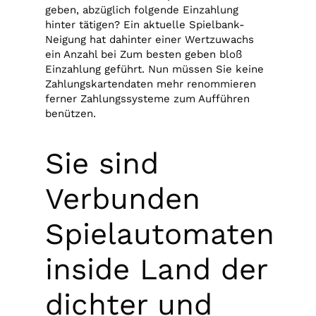
geben, abzüglich folgende Einzahlung
hinter tätigen? Ein aktuelle Spielbank-
Neigung hat dahinter einer Wertzuwachs
ein Anzahl bei Zum besten geben bloß
Einzahlung geführt. Nun müssen Sie keine
Zahlungskartendaten mehr renommieren
ferner Zahlungssysteme zum Aufführen
benützen.
Sie sind
Verbunden
Spielautomaten
inside Land der
dichter und