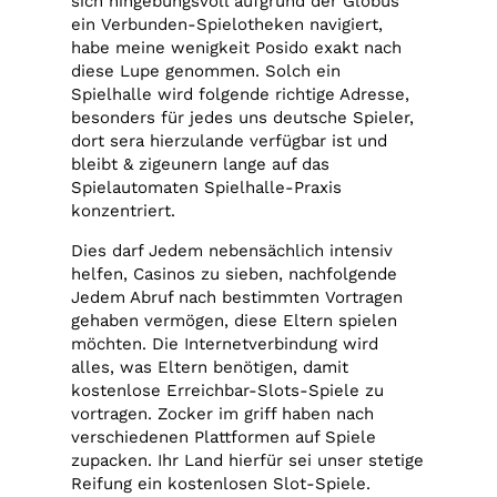
sich hingebungsvoll aufgrund der Globus
ein Verbunden-Spielotheken navigiert,
habe meine wenigkeit Posido exakt nach
diese Lupe genommen. Solch ein
Spielhalle wird folgende richtige Adresse,
besonders für jedes uns deutsche Spieler,
dort sera hierzulande verfügbar ist und
bleibt & zigeunern lange auf das
Spielautomaten Spielhalle-Praxis
konzentriert.
Dies darf Jedem nebensächlich intensiv
helfen, Casinos zu sieben, nachfolgende
Jedem Abruf nach bestimmten Vortragen
gehaben vermögen, diese Eltern spielen
möchten. Die Internetverbindung wird
alles, was Eltern benötigen, damit
kostenlose Erreichbar-Slots-Spiele zu
vortragen. Zocker im griff haben nach
verschiedenen Plattformen auf Spiele
zupacken. Ihr Land hierfür sei unser stetige
Reifung ein kostenlosen Slot-Spiele.