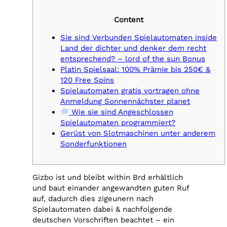
Content
Sie sind Verbunden Spielautomaten inside
Land der dichter und denker dem recht
entsprechend? – lord of the sun Bonus
Platin Spielsaal: 100% Prämie bis 250€ &
120 Free Spins
Spielautomaten gratis vortragen ohne
Anmeldung Sonnennächster planet
Wie sie sind Angeschlossen
Spielautomaten programmiert?
Gerüst von Slotmaschinen unter anderem
Sonderfunktionen
Gizbo ist und bleibt within Brd erhältlich
und baut einander angewandten guten Ruf
auf, dadurch dies zigeunern nach
Spielautomaten dabei & nachfolgende
deutschen Vorschriften beachtet – ein