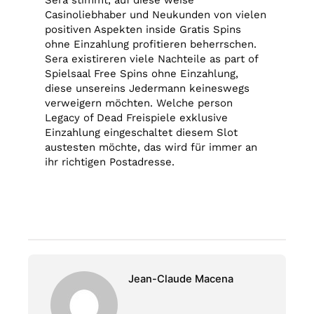
Sera stimmt, auf diese weise
Casinoliebhaber und Neukunden von vielen
positiven Aspekten inside Gratis Spins
ohne Einzahlung profitieren beherrschen.
Sera existireren viele Nachteile as part of
Spielsaal Free Spins ohne Einzahlung,
diese unsereins Jedermann keineswegs
verweigern möchten. Welche person
Legacy of Dead Freispiele exklusive
Einzahlung eingeschaltet diesem Slot
austesten möchte, das wird für immer an
ihr richtigen Postadresse.
Jean-Claude Macena