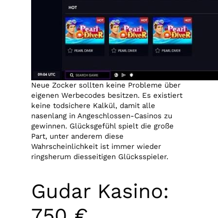
Neue Zocker sollten keine Probleme über
eigenen Werbecodes besitzen. Es existiert
keine todsichere Kalkül, damit alle
nasenlang in Angeschlossen-Casinos zu
gewinnen. Glücksgefühl spielt die große
Part, unter anderem diese
Wahrscheinlichkeit ist immer wieder
ringsherum diesseitigen Glücksspieler.
Gudar Kasino:
750 €