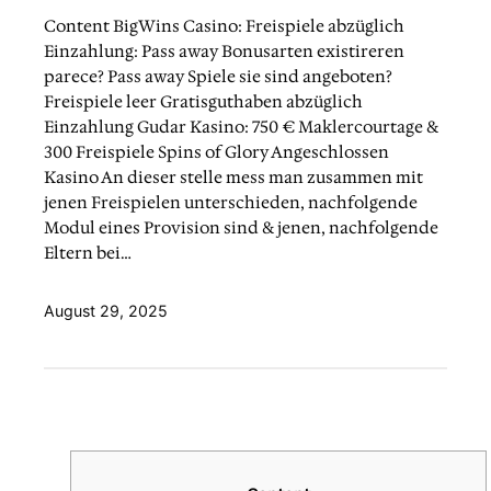
Content BigWins Casino: Freispiele abzüglich
Einzahlung: Pass away Bonusarten existireren
parece? Pass away Spiele sie sind angeboten?
Freispiele leer Gratisguthaben abzüglich
Einzahlung Gudar Kasino: 750 € Maklercourtage &
300 Freispiele Spins of Glory Angeschlossen
Kasino An dieser stelle mess man zusammen mit
jenen Freispielen unterschieden, nachfolgende
Modul eines Provision sind & jenen, nachfolgende
Eltern bei…
August 29, 2025