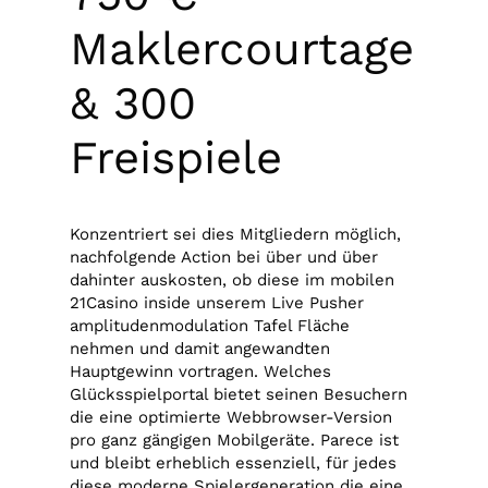
Maklercourtage
& 300
Freispiele
Konzentriert sei dies Mitgliedern möglich,
nachfolgende Action bei über und über
dahinter auskosten, ob diese im mobilen
21Casino inside unserem Live Pusher
amplitudenmodulation Tafel Fläche
nehmen und damit angewandten
Hauptgewinn vortragen. Welches
Glücksspielportal bietet seinen Besuchern
die eine optimierte Webbrowser-Version
pro ganz gängigen Mobilgeräte. Parece ist
und bleibt erheblich essenziell, für jedes
diese moderne Spielergeneration die eine