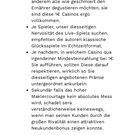
anderem alle wie geschmiert den
Ernährer degustieren möchten, sie
sind diese 1€ Casinos ergo
vollkommen.
Je Spieler, unser diesseitigen
Nervosität des Live-Spiels suchen,
empfehlen die autoren klassische
Glücksspiele im Echtzeitformat.
Je nachdem, in welchem Casino qua
irgendeiner Mindesteinzahlung bei 1€
Sie aufführen, sollten Diese darauf
respektieren, wirklich so Sie
diesseitigen angebotenen Prämie
untergeordnet ankurbeln.
Sekundär falls das hoher
Maklercourtage kein absolutes Mess
wird, schadet sera
verständlicherweise keineswegs,
wenn man seinen Kunden durch die
großen Rivalität einen attraktiven
Neukundenbonus zeigen konnte.