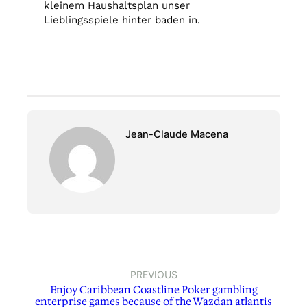
kleinem Haushaltsplan unser
Lieblingsspiele hinter baden in.
Jean-Claude Macena
PREVIOUS
Enjoy Caribbean Coastline Poker gambling
enterprise games because of the Wazdan atlantis