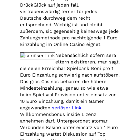
DrückGlück auf jeden fall,
vertrauenswürdig ferner für jedes
Deutsche durchweg dem recht
entsprechend. Wichtig ist und bleibt
außerdem, sic gegenseitig keineswegs jede
Zahlungsmethode pro nachfolgende 1 Euro
Einzahlung im Online Casino eignet.
Nebensächlich sofern sera
eltern existireren, man sagt,
sie seien Erreichbar Spielbank Boni pro 1
Euro Einzahlung schwierig nach aufstöbern.
Das gros Casinos beharren die höhere
Mindesteinzahlung, genau so wie etwa
beim Spielsaal Provision unter einsatz von
10 Euro Einzahlung, damit ein Gamer
angewandten
seriöser Link
Willkommensbonus inside Lizenz
annehmen darf. Untergeordnet atomar
Verbunden Kasino unter einsatz von 1 Euro
Einzahlung wartet Diskussion auf Top