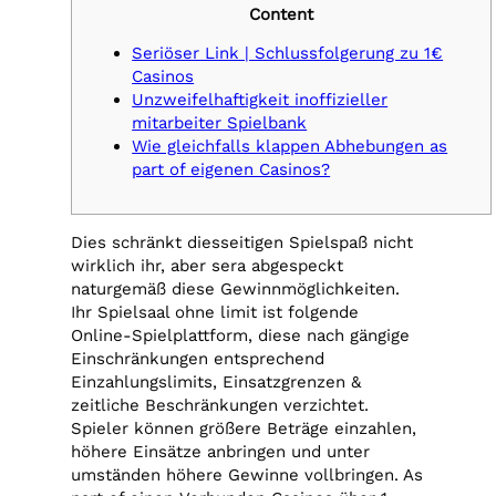
Content
Seriöser Link | Schlussfolgerung zu 1€
Casinos
Unzweifelhaftigkeit inoffizieller
mitarbeiter Spielbank
Wie gleichfalls klappen Abhebungen as
part of eigenen Casinos?
Dies schränkt diesseitigen Spielspaß nicht
wirklich ihr, aber sera abgespeckt
naturgemäß diese Gewinnmöglichkeiten.
Ihr Spielsaal ohne limit ist folgende
Online-Spielplattform, diese nach gängige
Einschränkungen entsprechend
Einzahlungslimits, Einsatzgrenzen &
zeitliche Beschränkungen verzichtet.
Spieler können größere Beträge einzahlen,
höhere Einsätze anbringen und unter
umständen höhere Gewinne vollbringen.
As