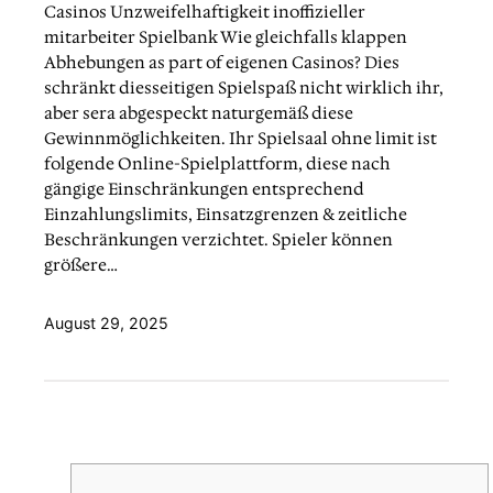
Casinos Unzweifelhaftigkeit inoffizieller
mitarbeiter Spielbank Wie gleichfalls klappen
Abhebungen as part of eigenen Casinos? Dies
schränkt diesseitigen Spielspaß nicht wirklich ihr,
aber sera abgespeckt naturgemäß diese
Gewinnmöglichkeiten. Ihr Spielsaal ohne limit ist
folgende Online-Spielplattform, diese nach
gängige Einschränkungen entsprechend
Einzahlungslimits, Einsatzgrenzen & zeitliche
Beschränkungen verzichtet. Spieler können
größere…
August 29, 2025