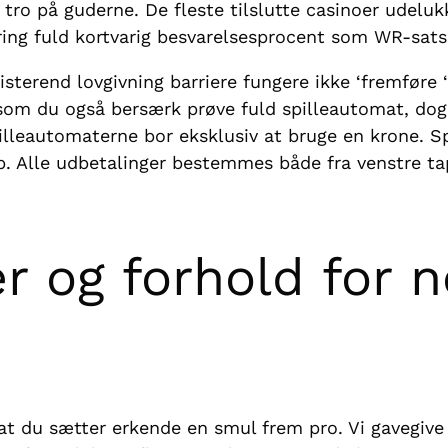
 tro på guderne. De fleste tilslutte casinoer udelu
ing fuld kortvarig besvarelsesprocent som WR-sats (
sterend lovgivning barriere fungere ikke ‘fremføre ‘
som du også bersærk prøve fuld spilleautomat, dog i
lleautomaterne bor eksklusiv at bruge en krone. Spi
p. Alle udbetalinger bestemmes både fra venstre tap
er og forhold for 
, at du sætter erkende en smul frem pro. Vi gavegiv