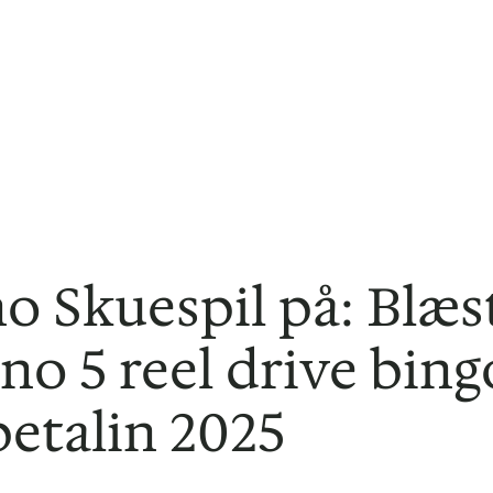
o Skuespil på: Blæst
o 5 reel drive bingo
betalin 2025