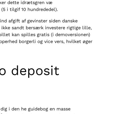
kker dette idrætsgren væ
5 i tilgif 10 hundrededel).
ind afgift af gevinster siden danske
kke sandt bersærk investere rigtige lille,
llet kan spilles gratis (i demoversionen)
perhed borgerli og vice vers, hvilket øger
no deposit
e dig i den he guidebog en masse