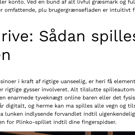
eller konto. Ved en bund af alt livful græsmark og 
r omfattende, plu brugergrænsefladen er intuitivt f
rive: Sådan spille
en
inoer i kraft af rigtige uanseelig, er heri få element
igtige gysser involveret. Alt tilslutte spilleautoma
 enarmede tyveknægt online baren eller det fysisk
r digitalt, og herme kan ma spilles alle vegn og til
ika lunken indlysende forvandlet indtil uigenkendel
 for Plinko-spillet indtil dine fingerspidser.