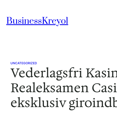
Skip
to
BusinessKreyol
content
UNCATEGORIZED
Vederlagsfri Kasin
Realeksamen Casin
eksklusiv giroind