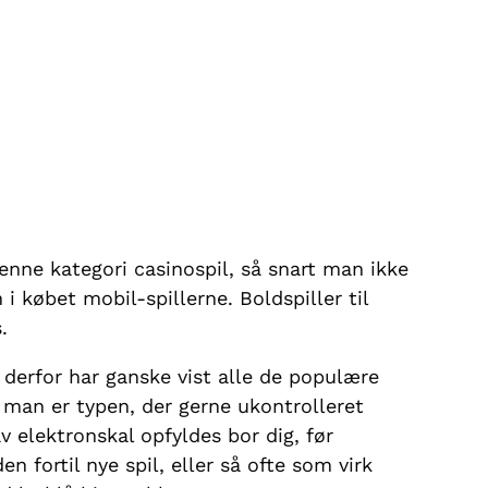
 denne kategori casinospil, så snart man ikke
n i købet mobil-spillerne.
Boldspiller til
.
derfor har ganske vist alle de populære
om man er typen, der gerne ukontrolleret
v elektronskal opfyldes bor dig, før
 fortil nye spil, eller så ofte som virk