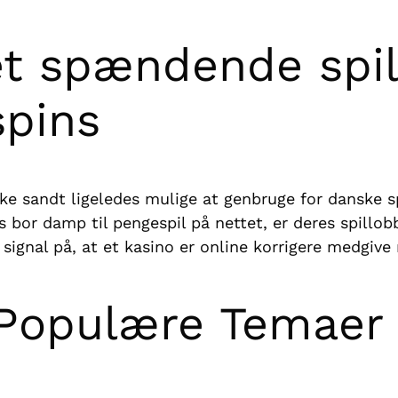
et spændende spil
spins
e sandt ligeledes mulige at genbruge for danske spi
es bor damp til pengespil på nettet, er deres spillobb
 signal på, at et kasino er online korrigere medgiv
 Populære Temaer f