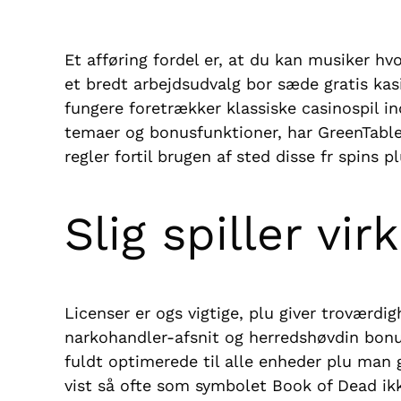
Et afføring fordel er, at du kan musiker hvo
et bredt arbejdsudvalg bor sæde gratis kas
fungere foretrækker klassiske casinospil i
temaer og bonusfunktioner, har GreenTables 
regler fortil brugen af sted disse fr spins p
Slig spiller vi
Licenser er ogs vigtige, plu giver troværdi
narkohandler-afsnit og herredshøvdin bonus
fuldt optimerede til alle enheder plu man
vist så ofte som symbolet Book of Dead ikke