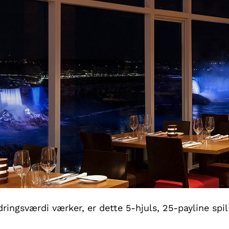
ingsværdi værker, er dette 5-hjuls, 25-payline spil