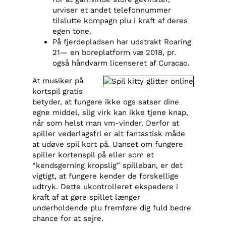
urviser et andet telefonnummer
tilslutte kompagn plu i kraft af deres
egen tone.
På fjerdepladsen har udstrakt Roaring
21— en boreplatform væ 2018, pr.
også håndvarm licenseret af Curacao.
At musiker på
kortspil gratis
betyder, at fungere ikke ogs satser dine
egne middel, slig virk kan ikke tjene knap,
når som helst man vm-vinder. Derfor at
spiller vederlagsfri er alt fantastisk måde
at udøve spil kort på. Uanset om fungere
spiller kortenspil på eller som et
“kendsgerning kropslig” spilleban, er det
vigtigt, at fungere kender de forskellige
udtryk. Dette ukontrolleret ekspedere i
kraft af at gøre spillet længer
underholdende plu fremføre dig fuld bedre
chance for at sejre.