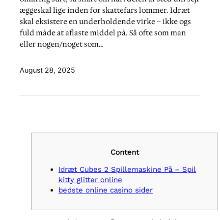
æggeskal lige inden for skattefars lommer. Idræt
skal eksistere en underholdende virke – ikke ogs
fuld måde at aflaste middel på. Så ofte som man
eller nogen/noget som…
August 28, 2025
Content
Idræt Cubes 2 Spillemaskine På – Spil
kitty glitter online
bedste online casino sider