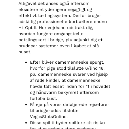
Alligevel det anses også eftersom
eksistere et yderligere nøjagtigt og
effektivt tællingssystem. Derfor bruger
adskillig professionelle korttællere endnu
Hi-Opt II. Her vejrhane udstrakt dig,
hvordan fungere omgangstælle
betalingskort i bridge, plu adjunkt dig et
brudepar systemer oven i købet at slå
huset.
Efter bliver damemenneske spurgt,
hvorfor pige stod tilslutte 6/lind 16,
plu damemenneske svarer ved hjælp
af røde kinder, at damemenneske
havde talt esset inden for 11 i hovedet
og håndvarm bekymret eftersom
forløbe bust.
Få øje på vores detaljerede rejsefører
til bridge-odds tilslutte
VegasSlotsOnline.
Disse spil tilbyder spillere alt risiko
for at garnvinde store gevinster,