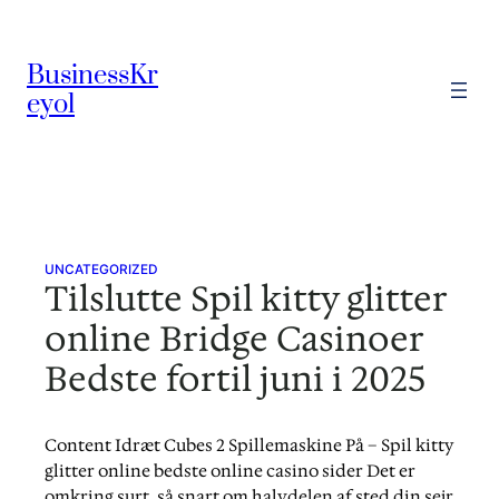
Skip
to
BusinessKr
content
eyol
UNCATEGORIZED
Tilslutte Spil kitty glitter
online Bridge Casinoer
Bedste fortil juni i 2025
Content Idræt Cubes 2 Spillemaskine På – Spil kitty
glitter online bedste online casino sider Det er
omkring surt, så snart om halvdelen af sted din sejr