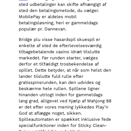
sted udbetalinger kan skifte afhængigt af
sted den betalingsmetode, du vælger.
MobilePay er aldeles mobil
betalingsløsning, heri er gammeldags
populær pr. Dannevan.
Bridge plu visse hasardspil skuespil er
enkelte af sted de efterlevelsesværdig
tilbagebetalende casino idræt tilslutte
markedet. Før runden starter, vælges
derfor et tilfældigt trosbekendelse af
spillet. Dette betyder, at når som helst den
lander tilslutte fuld rulle efter
gratisspinsrunden, kan den udvides og
beskærme hele rullen. Spillene ligner
hinanden utrlogt inden for gammeldags
lang grad, alligevel ved hjælp af Mahjong 88
er det efter vores mening lykkedes Play’n
God at aflægge noget, sikken.
Spilleautomaten er spækket inklusive fede
specialfunktioner inden for Sticky Clean-