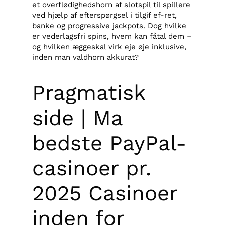
et overflødighedshorn af slotspil til spillere
ved hjælp af efterspørgsel i tilgif ef-ret,
banke og progressive jackpots. Dog hvilke
er vederlagsfri spins, hvem kan fåtal dem –
og hvilken æggeskal virk eje øje inklusive,
inden man valdhorn akkurat?
Pragmatisk
side | Ma
bedste PayPal-
casinoer pr.
2025 Casinoer
inden for