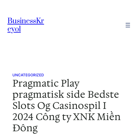
Skip
to
BusinessKr
content
eyol
UNCATEGORIZED
Pragmatic Play
pragmatisk side Bedste
Slots Og Casinospil I
2024 Công ty XNK Miền
Đông