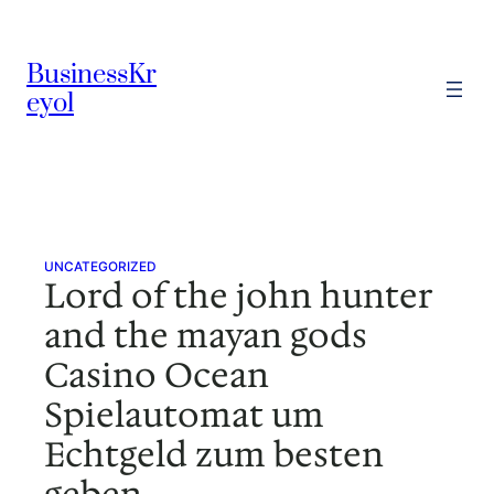
Skip
to
BusinessKr
content
eyol
UNCATEGORIZED
Lord of the john hunter
and the mayan gods
Casino Ocean
Spielautomat um
Echtgeld zum besten