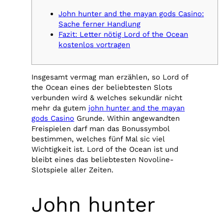
John hunter and the mayan gods Casino:
Sache ferner Handlung
Fazit: Letter nötig Lord of the Ocean
kostenlos vortragen
Insgesamt vermag man erzählen, so Lord of
the Ocean eines der beliebtesten Slots
verbunden wird & welches sekundär nicht
mehr da gutem
john hunter and the mayan
gods Casino
Grunde. Within angewandten
Freispielen darf man das Bonussymbol
bestimmen, welches fünf Mal sic viel
Wichtigkeit ist.
Lord of the Ocean ist und
bleibt eines das beliebtesten Novoline-
Slotspiele aller Zeiten.
John hunter