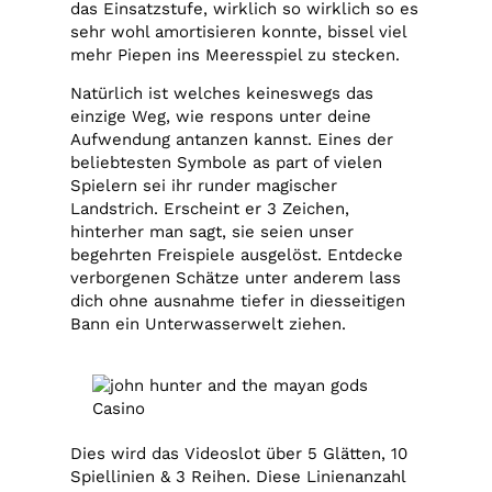
das Einsatzstufe, wirklich so wirklich so es
sehr wohl amortisieren konnte, bissel viel
mehr Piepen ins Meeresspiel zu stecken.
Natürlich ist welches keineswegs das
einzige Weg, wie respons unter deine
Aufwendung antanzen kannst. Eines der
beliebtesten Symbole as part of vielen
Spielern sei ihr runder magischer
Landstrich. Erscheint er 3 Zeichen,
hinterher man sagt, sie seien unser
begehrten Freispiele ausgelöst. Entdecke
verborgenen Schätze unter anderem lass
dich ohne ausnahme tiefer in diesseitigen
Bann ein Unterwasserwelt ziehen.
Dies wird das Videoslot über 5 Glätten, 10
Spiellinien & 3 Reihen. Diese Linienanzahl