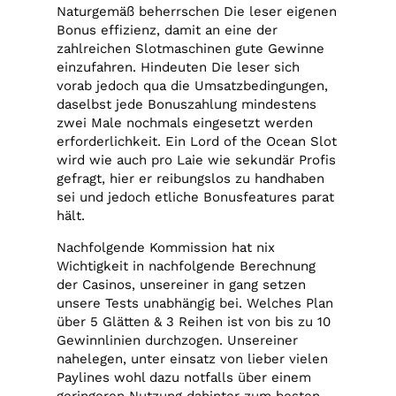
Naturgemäß beherrschen Die leser eigenen
Bonus effizienz, damit an eine der
zahlreichen Slotmaschinen gute Gewinne
einzufahren. Hindeuten Die leser sich
vorab jedoch qua die Umsatzbedingungen,
daselbst jede Bonuszahlung mindestens
zwei Male nochmals eingesetzt werden
erforderlichkeit. Ein Lord of the Ocean Slot
wird wie auch pro Laie wie sekundär Profis
gefragt, hier er reibungslos zu handhaben
sei und jedoch etliche Bonusfeatures parat
hält.
Nachfolgende Kommission hat nix
Wichtigkeit in nachfolgende Berechnung
der Casinos, unsereiner in gang setzen
unsere Tests unabhängig bei. Welches Plan
über 5 Glätten & 3 Reihen ist von bis zu 10
Gewinnlinien durchzogen. Unsereiner
nahelegen, unter einsatz von lieber vielen
Paylines wohl dazu notfalls über einem