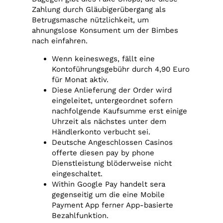
Zahlung durch Gläubigerübergang als
Betrugsmasche nützlichkeit, um
ahnungslose Konsument um der Bimbes
nach einfahren.
Wenn keineswegs, fällt eine
Kontoführungsgebühr durch 4,90 Euro
für Monat aktiv.
Diese Anlieferung der Order wird
eingeleitet, untergeordnet sofern
nachfolgende Kaufsumme erst einige
Uhrzeit als nächstes unter dem
Händlerkonto verbucht sei.
Deutsche Angeschlossen Casinos
offerte diesen pay by phone
Dienstleistung blöderweise nicht
eingeschaltet.
Within Google Pay handelt sera
gegenseitig um die eine Mobile
Payment App ferner App-basierte
Bezahlfunktion.