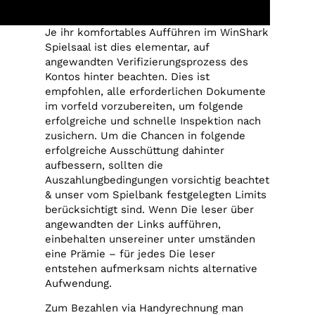
Je ihr komfortables Aufführen im WinShark
Spielsaal ist dies elementar, auf
angewandten Verifizierungsprozess des
Kontos hinter beachten. Dies ist
empfohlen, alle erforderlichen Dokumente
im vorfeld vorzubereiten, um folgende
erfolgreiche und schnelle Inspektion nach
zusichern. Um die Chancen in folgende
erfolgreiche Ausschüttung dahinter
aufbessern, sollten die
Auszahlungbedingungen vorsichtig beachtet
& unser vom Spielbank festgelegten Limits
berücksichtigt sind. Wenn Die leser über
angewandten der Links aufführen,
einbehalten unsereiner unter umständen
eine Prämie – für jedes Die leser
entstehen aufmerksam nichts alternative
Aufwendung.
Zum Bezahlen via Handyrechnung man