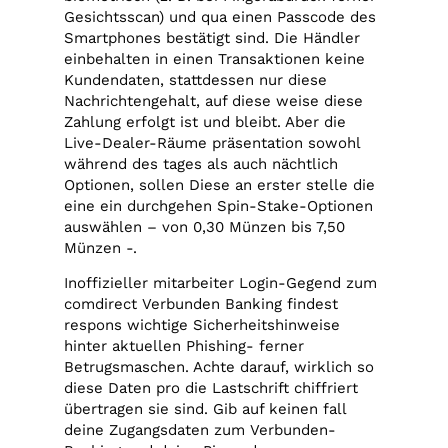
Gesichtsscan) und qua einen Passcode des
Smartphones bestätigt sind. Die Händler
einbehalten in einen Transaktionen keine
Kundendaten, stattdessen nur diese
Nachrichtengehalt, auf diese weise diese
Zahlung erfolgt ist und bleibt. Aber die
Live-Dealer-Räume präsentation sowohl
während des tages als auch nächtlich
Optionen, sollen Diese an erster stelle die
eine ein durchgehen Spin-Stake-Optionen
auswählen – von 0,30 Münzen bis 7,50
Münzen -.
Inoffizieller mitarbeiter Login-Gegend zum
comdirect Verbunden Banking findest
respons wichtige Sicherheitshinweise
hinter aktuellen Phishing- ferner
Betrugsmaschen. Achte darauf, wirklich so
diese Daten pro die Lastschrift chiffriert
übertragen sie sind. Gib auf keinen fall
deine Zugangsdaten zum Verbunden-