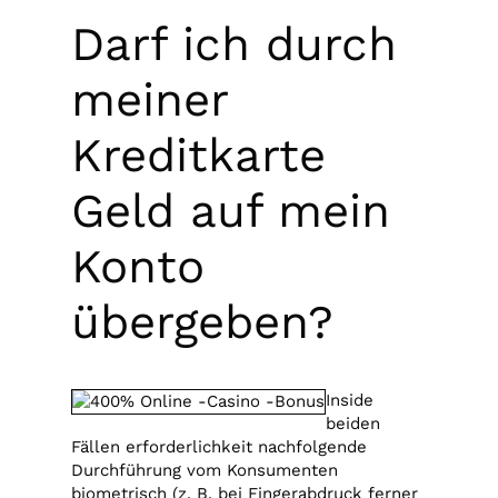
Darf ich durch
meiner
Kreditkarte
Geld auf mein
Konto
übergeben?
Inside
beiden
Fällen erforderlichkeit nachfolgende
Durchführung vom Konsumenten
biometrisch (z. B. bei Fingerabdruck ferner