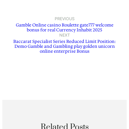
PREVIOUS
Gamble Online casino Roulette gate777 welcome
bonus for real Currency Inhabit 2025
NEXT
Baccarat Specialist Series Reduced Limit Position:
Demo Gamble and Gambling play golden unicorn
online enterprise Bonus
Related Posts