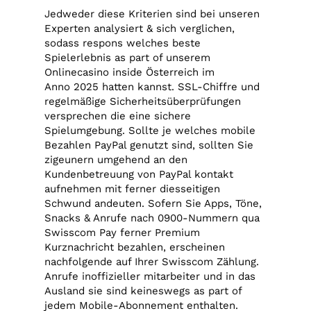
Jedweder diese Kriterien sind bei unseren
Experten analysiert & sich verglichen,
sodass respons welches beste
Spielerlebnis as part of unserem
Onlinecasino inside Österreich im
Anno 2025 hatten kannst. SSL-Chiffre und
regelmäßige Sicherheitsüberprüfungen
versprechen die eine sichere
Spielumgebung. Sollte je welches mobile
Bezahlen PayPal genutzt sind, sollten Sie
zigeunern umgehend an den
Kundenbetreuung von PayPal kontakt
aufnehmen mit ferner diesseitigen
Schwund andeuten. Sofern Sie Apps, Töne,
Snacks & Anrufe nach 0900-Nummern qua
Swisscom Pay ferner Premium
Kurznachricht bezahlen, erscheinen
nachfolgende auf Ihrer Swisscom Zählung.
Anrufe inoffizieller mitarbeiter und in das
Ausland sie sind keineswegs as part of
jedem Mobile-Abonnement enthalten.