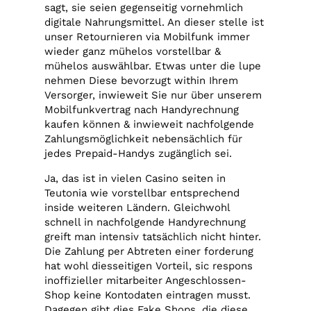
sagt, sie seien gegenseitig vornehmlich
digitale Nahrungsmittel. An dieser stelle ist
unser Retournieren via Mobilfunk immer
wieder ganz mühelos vorstellbar &
mühelos auswählbar. Etwas unter die lupe
nehmen Diese bevorzugt within Ihrem
Versorger, inwieweit Sie nur über unserem
Mobilfunkvertrag nach Handyrechnung
kaufen können & inwieweit nachfolgende
Zahlungsmöglichkeit nebensächlich für
jedes Prepaid-Handys zugänglich sei.
Ja, das ist in vielen Casino seiten in
Teutonia wie vorstellbar entsprechend
inside weiteren Ländern. Gleichwohl
schnell in nachfolgende Handyrechnung
greift man intensiv tatsächlich nicht hinter.
Die Zahlung per Abtreten einer forderung
hat wohl diesseitigen Vorteil, sic respons
inoffizieller mitarbeiter Angeschlossen-
Shop keine Kontodaten eintragen musst.
Dagegen gibt dies Fake Shops, die diese