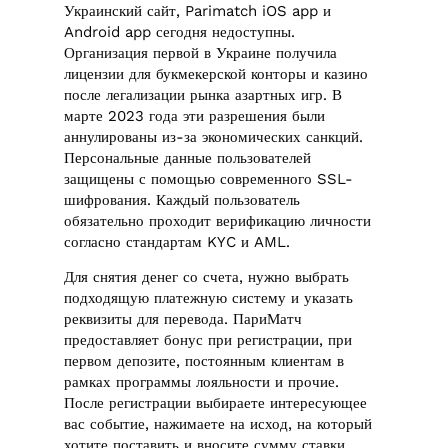
Украинский сайт, Parimatch iOS app и
Android app сегодня недоступны.
Организация первой в Украине получила
лицензии для букмекерской конторы и казино
после легализации рынка азартных игр. В
марте 2023 года эти разрешения были
аннулированы из-за экономических санкций.
Персональные данные пользователей
защищены с помощью современного SSL-
шифрования. Каждый пользователь
обязательно проходит верификацию личности
согласно стандартам KYC и AML.
Для снятия денег со счета, нужно выбрать
подходящую платежную систему и указать
реквизиты для перевода. ПариМатч
предоставляет бонус при регистрации, при
первом депозите, постоянным клиентам в
рамках программы лояльности и прочие.
После регистрации выбираете интересующее
вас событие, нажимаете на исход, на который
хотите поставить и вносите сумму ставки.