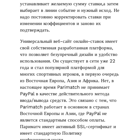
устанавливает желаемую сумму ставки,а затем
выбирает в линии событие и нужный исход. Не
надо постоянно корректировать ставки при
изменении коэффициентов и заново их
подтверждать.
Универсальный веб-сайт онлайн-ставок имеет
свой собственная разработанная платформа,
что позволяет безупречный дизайн и удобство
использования. Он существует в сети уже 22
года и стал популярной платформой для
многих спортивных игроков, в первую очередь
из Восточная Европа, Азия и Африка. Нет, в
настоящее время Parimatch не принимает
PayPal в качестве действительного метода
ввода/вывода средств. Это связано с тем, что
Parimatch работает в основном в странах
Восточной Европы и Азии, где PayPal не
является стандартным способом оплаты.
Париматч имеет активный SSL-сертификат и
имеет стандартную Политику
конфиденциальности.