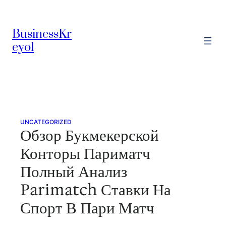
Skip
to
BusinessKr
content
eyol
UNCATEGORIZED
Обзор Букмекерской
Конторы Париматч
Полный Анализ
Parimatch Ставки На
Спорт В Пари Матч