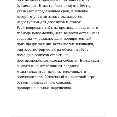
противоречат правилам практически всех
букмекеров. В настройках аккаунта беттер
указывает определённый срок, в течение
которого учётная запись оказывается
недоступной для депозитов и ставок.
Реактивировать счёт на протяжении заданного
периода невозможно, зато вывести оставшиеся
средства — реально. Если поощрительный
приз предлагает две беттинговые площадки,
они зарегистрируются на обеих, чтобы с
помощью бонусов ставить на
противоположные исходы события. Букмекеры
внимательно отслеживают создание
мультиаккаунтов, наличие вилочников и
бонусхантеров. Уличённый в нечестной игре
беттер подпадает под санкции,
пропорциональные нарушению.