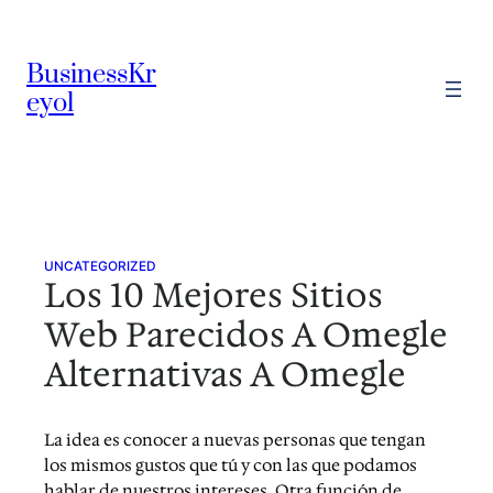
Skip
to
BusinessKr
content
eyol
UNCATEGORIZED
Los 10 Mejores Sitios
Web Parecidos A Omegle
Alternativas A Omegle
La idea es conocer a nuevas personas que tengan
los mismos gustos que tú y con las que podamos
hablar de nuestros intereses. Otra función de