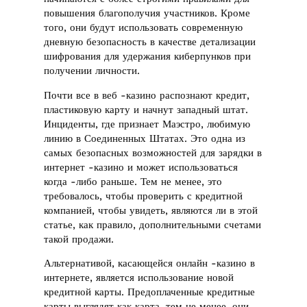
повышения благополучия участников. Кроме
того, они будут использовать современную
дневную безопасность в качестве детализации
шифрования для удержания киберпунков при
получении личности.
Почти все в веб -казино распознают кредит,
пластиковую карту и начнут западный штат.
Инциденты, где признает Маэстро, любимую
линию в Соединенных Штатах. Это одна из
самых безопасных возможностей для зарядки в
интернет -казино и может использоваться
когда -либо раньше. Тем не менее, это
требовалось, чтобы проверить с кредитной
компанией, чтобы увидеть, являются ли в этой
статье, как правило, дополнительными счетами
такой продажи.
Альтернативой, касающейся онлайн -казино в
интернете, является использование новой
кредитной карты. Предоплаченные кредитные
карты выглядят как карта, тем не менее, они