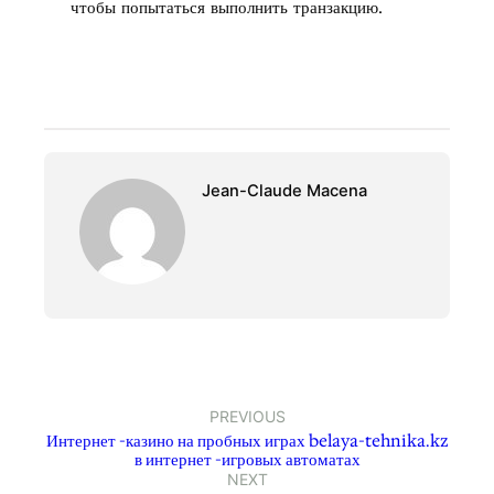
чтобы попытаться выполнить транзакцию.
Jean-Claude Macena
PREVIOUS
Интернет -казино на пробных играх belaya-tehnika.kz
в интернет -игровых автоматах
NEXT