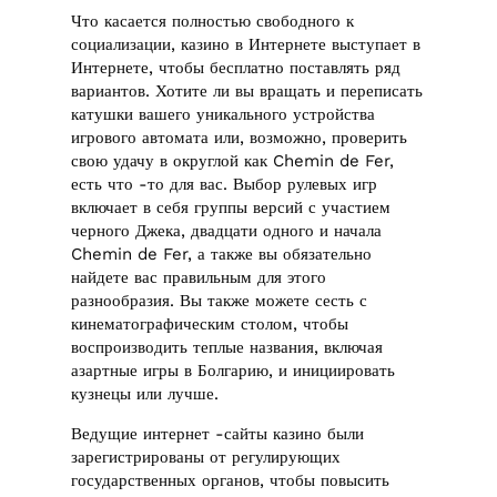
Что касается полностью свободного к
социализации, казино в Интернете выступает в
Интернете, чтобы бесплатно поставлять ряд
вариантов.
Хотите ли вы вращать и переписать
катушки вашего уникального устройства
игрового автомата или, возможно, проверить
свою удачу в округлой как Chemin de Fer,
есть что -то для вас. Выбор рулевых игр
включает в себя группы версий с участием
черного Джека, двадцати одного и начала
Chemin de Fer, а также вы обязательно
найдете вас правильным для этого
разнообразия. Вы также можете сесть с
кинематографическим столом, чтобы
воспроизводить теплые названия, включая
азартные игры в Болгарию, и инициировать
кузнецы или лучше.
Ведущие интернет -сайты казино были
зарегистрированы от регулирующих
государственных органов, чтобы повысить