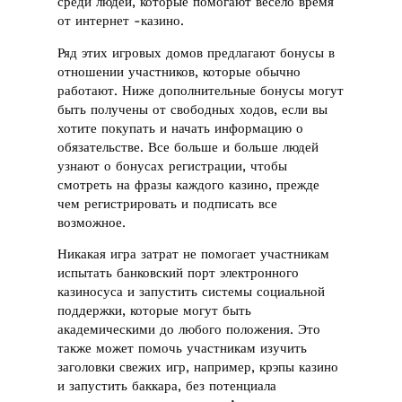
среди людей, которые помогают весело время
от интернет -казино.
Ряд этих игровых домов предлагают бонусы в
отношении участников, которые обычно
работают. Ниже дополнительные бонусы могут
быть получены от свободных ходов, если вы
хотите покупать и начать информацию о
обязательстве. Все больше и больше людей
узнают о бонусах регистрации, чтобы
смотреть на фразы каждого казино, прежде
чем регистрировать и подписать все
возможное.
Никакая игра затрат не помогает участникам
испытать банковский порт электронного
казиносуса и запустить системы социальной
поддержки, которые могут быть
академическими до любого положения. Это
также может помочь участникам изучить
заголовки свежих игр, например, крэпы казино
и запустить баккара, без потенциала